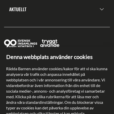
AKTUELLT
Denna webbplats använder cookies
Ge en gåva direkt
Swish: 902 0033
Rädda Barnen använder cookies/kakor för att vi ska kunna
Plusgiro: 90 2003-3
analysera vår trafik och anpassa innehållet på
Bankgiro: 902-0033
webbplatsen och i vår annonsering till våra användare. Vi
Säkra betalningar med
vidarebefordrar även information från din enhet till de
sociala medier-, annons- och analysföretag vi samarbetar
med. Klicka på de olika rubrikerna för att läsa mer och
ändra våra standardinställningar. Om du blockerar vissa
typer av cookies kan det påverka din upplevelse av
Besöksadress: Gustavslundsvägen 141, Bromma
webbplatsen och vilka tjänster vi kan erbjuda.