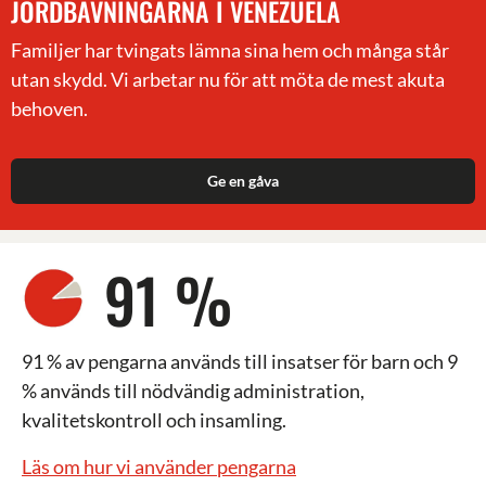
JORDBÄVNINGARNA I VENEZUELA
Familjer har tvingats lämna sina hem och många står
utan skydd. Vi arbetar nu för att möta de mest akuta
behoven.
Ge en gåva
91 %
91 % av pengarna används till insatser för barn och 9
% används till nödvändig administration,
kvalitetskontroll och insamling.
Läs om hur vi använder pengarna