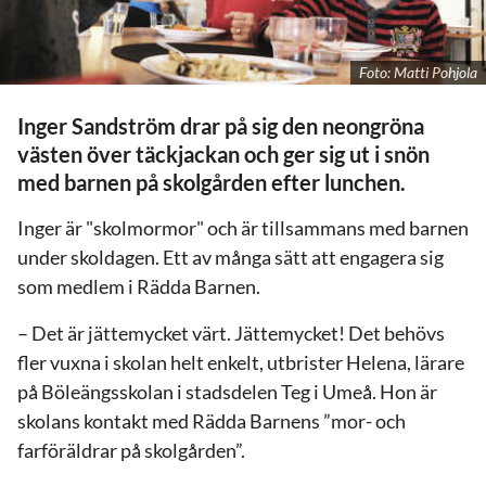
Foto: Matti Pohjola
Inger Sandström drar på sig den neongröna
västen över täckjackan och ger sig ut i snön
med barnen på skolgården efter lunchen.
Inger är "skolmormor" och är tillsammans med barnen
under skoldagen. Ett av många sätt att engagera sig
som medlem i Rädda Barnen.
– Det är jättemycket värt. Jättemycket! Det behövs
fler vuxna i skolan helt enkelt, utbrister Helena, lärare
på Böleängsskolan i stadsdelen Teg i Umeå. Hon är
skolans kontakt med Rädda Barnens ”mor- och
farföräldrar på skolgården”.