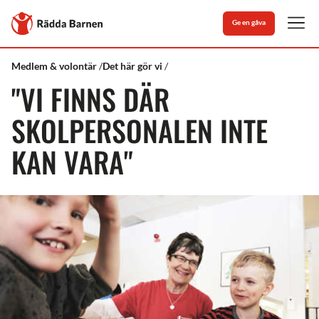
Stäng
Till
Ge en gåva
Rädda
Men
Barnens
startsida
Rädda
"Vi
Medlem & volontär
Det här gör vi
Barnen
finns
"VI FINNS DÄR
där
skolpersonalen
inte
SKOLPERSONALEN INTE
kan
vara"
KAN VARA"