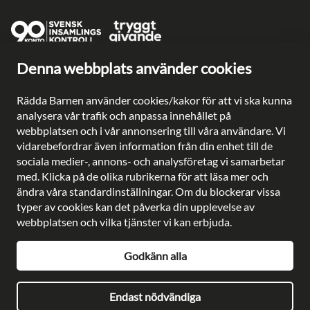
Denna webbplats använder cookies
Ge en gåva direkt
Swish: 902 0033
Rädda Barnen använder cookies/kakor för att vi ska kunna
Plusgiro: 90 2003-3
analysera vår trafik och anpassa innehållet på
Bankgiro: 902-0033
webbplatsen och i vår annonsering till våra användare. Vi
Säkra betalningar med
vidarebefordrar även information från din enhet till de
sociala medier-, annons- och analysföretag vi samarbetar
med. Klicka på de olika rubrikerna för att läsa mer och
ändra våra standardinställningar. Om du blockerar vissa
typer av cookies kan det påverka din upplevelse av
Besöksadress: Gustavslundsvägen 141, Bromma
webbplatsen och vilka tjänster vi kan erbjuda.
Postadress: Rädda Barnen, 107 88 Stockholm
Telefon:
08-698 90 00
Godkänn alla
E-post:
kundservice@rb.se
Org. nr: 802002-8638
Endast nödvändiga