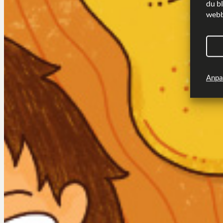
du b
webbp
Anpa