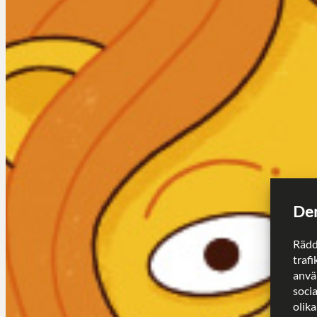
Den
Rädd
trafi
använ
soci
olika