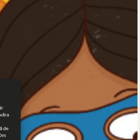
år
 våra
å de
 Om