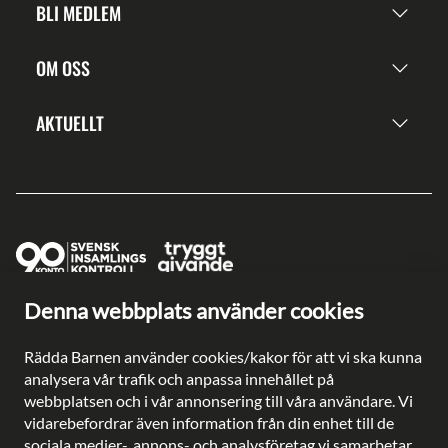
BLI MEDLEM
OM OSS
AKTUELLT
Denna webbplats använder cookies
Ge en gåva direkt
Swish: 902 0033
Rädda Barnen använder cookies/kakor för att vi ska kunna
Plusgiro: 90 2003-3
analysera vår trafik och anpassa innehållet på
Bankgiro: 902-0033
webbplatsen och i vår annonsering till våra användare. Vi
Säkra betalningar med
vidarebefordrar även information från din enhet till de
sociala medier-, annons- och analysföretag vi samarbetar