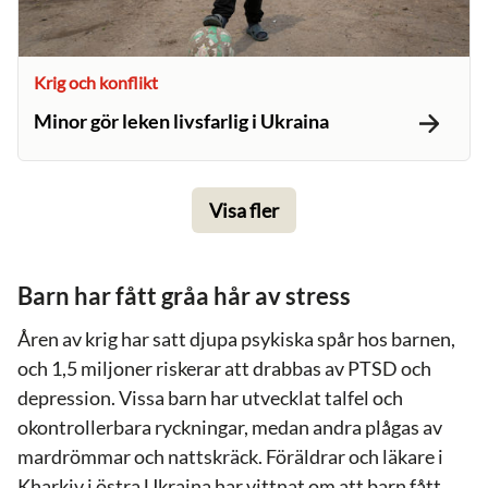
Krig och konflikt
Minor gör leken livsfarlig i Ukraina
Visa fler
Barn har fått gråa hår av stress
Åren av krig har satt djupa psykiska spår hos barnen,
och 1,5 miljoner riskerar att drabbas av PTSD och
depression. Vissa barn har utvecklat talfel och
okontrollerbara ryckningar, medan andra plågas av
mardrömmar och nattskräck. Föräldrar och läkare i
Kharkiv i östra Ukraina har vittnat om att barn fått