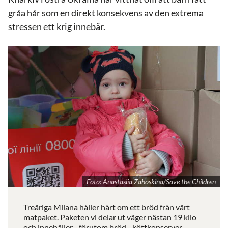
gråa hår som en direkt konsekvens av den extrema
stressen ett krig innebär.
Foto: Anastasiia Zahoskina/Save the Children
Treåriga Milana håller hårt om ett bröd från vårt
matpaket. Paketen vi delar ut väger nästan 19 kilo
och innehåller - förutom bröd - köttkonserver,