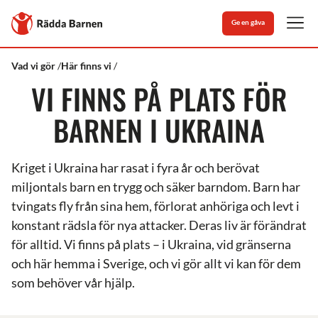
Stäng
Till
Ge en gåva
Rädda
Men
Barnens
startsida
Rädda
Ukraina
Vad vi gör
Här finns vi
Barnen
VI FINNS PÅ PLATS FÖR
BARNEN I UKRAINA
Kriget i Ukraina har rasat i fyra år och berövat
miljontals barn en trygg och säker barndom. Barn har
tvingats fly från sina hem, förlorat anhöriga och levt i
konstant rädsla för nya attacker. Deras liv är förändrat
för alltid. Vi finns på plats – i Ukraina, vid gränserna
och här hemma i Sverige, och vi gör allt vi kan för dem
som behöver vår hjälp.