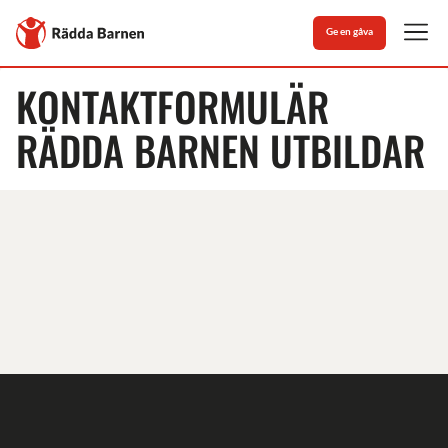
Stäng
Till
Ge en gåva
Rädda
Men
Barnens
startsida
KONTAKTFORMULÄR
RÄDDA BARNEN UTBILDAR