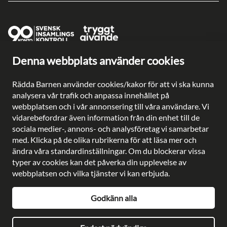
Denna webbplats använder cookies
Ge en gåva direkt
Swish: 902 0033
Rädda Barnen använder cookies/kakor för att vi ska kunna
Plusgiro: 90 2003-3
analysera vår trafik och anpassa innehållet på
Bankgiro: 902-0033
webbplatsen och i vår annonsering till våra användare. Vi
Säkra betalningar med
vidarebefordrar även information från din enhet till de
sociala medier-, annons- och analysföretag vi samarbetar
med. Klicka på de olika rubrikerna för att läsa mer och
ändra våra standardinställningar. Om du blockerar vissa
typer av cookies kan det påverka din upplevelse av
Besöksadress: Gustavslundsvägen 141, Bromma
webbplatsen och vilka tjänster vi kan erbjuda.
Postadress: Rädda Barnen, 107 88 Stockholm
Telefon:
08-698 90 00
E-post:
kundservice@rb.se
Godkänn alla
Org. nr: 802002-8638