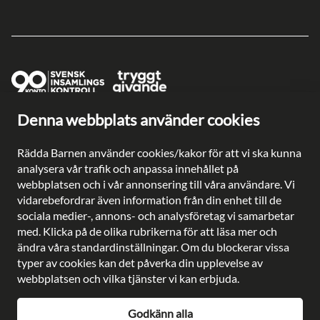
Denna webbplats använder cookies
Ge en gåva direkt
Swish: 902 0033
Rädda Barnen använder cookies/kakor för att vi ska kunna
Plusgiro: 90 2003-3
analysera vår trafik och anpassa innehållet på
Bankgiro: 902-0033
webbplatsen och i vår annonsering till våra användare. Vi
Säkra betalningar med
vidarebefordrar även information från din enhet till de
sociala medier-, annons- och analysföretag vi samarbetar
med. Klicka på de olika rubrikerna för att läsa mer och
ändra våra standardinställningar. Om du blockerar vissa
typer av cookies kan det påverka din upplevelse av
Besöksadress: Gustavslundsvägen 141, Bromma
webbplatsen och vilka tjänster vi kan erbjuda.
Postadress: Rädda Barnen, 107 88 Stockholm
Telefon:
08-698 90 00
Godkänn alla
E-post:
kundservice@rb.se