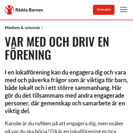
Stäng
Till
Ge en gåva
Rädda
Men
Barnens
startsida
Rädda
Var
Medlem & volontär
Barnen
med
VAR MED OCH DRIV EN
och
driv
en
FÖRENING
förening
I en lokalförening kan du engagera dig och vara
med och påverka frågor som är viktiga för barn,
både lokalt och i ett större sammanhang. Här
gör du det tillsammans med andra engagerade
personer, där gemenskap och samarbete är en
viktig del.
Kanske är du nyfiken på att engagera dig, men osäker
på var du ska börja? Då är en lokalförening en bra