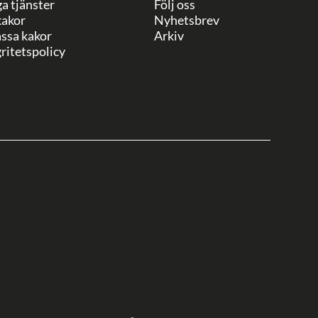
ga tjänster
Följ oss
akor
Nyhetsbrev
ssa kakor
Arkiv
ritetspolicy