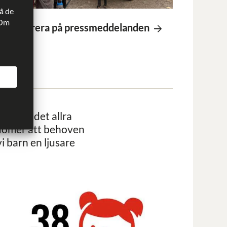
å de
 Om
enumerera på pressmeddelanden
om har det allra
edömer att behoven
i barn en ljusare