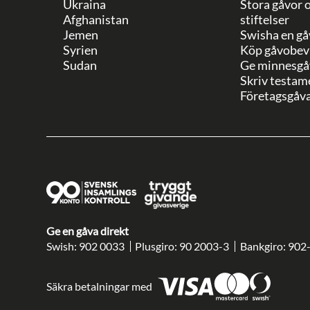
Ukraina
Stora gåvor 
Afghanistan
stiftelser
Jemen
Swisha en gå
Syrien
Köp gåvobev
Sudan
Ge minnesgå
Skriv testam
Företagsgåv
Ge en gåva direkt
Swish: 902 0033
Plusgiro: 90 2003-3
Bankgiro: 902
Säkra betalningar med