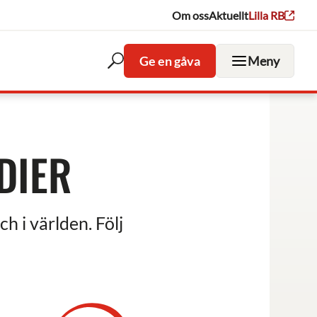
Om oss
Aktuellt
Lilla RB
Ge en gåva
Meny
Öppna
sökfältet
DIER
ch i världen. Följ