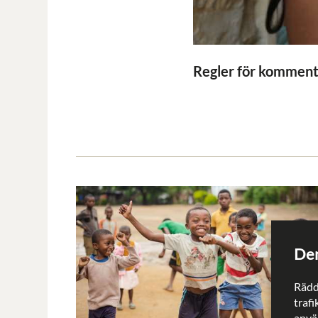
Regler för kommenta
Den
Rädd
trafi
använ