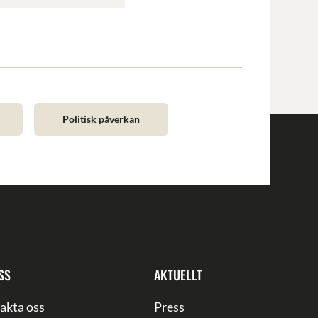
Politisk påverkan
SS
AKTUELLT
akta oss
Press