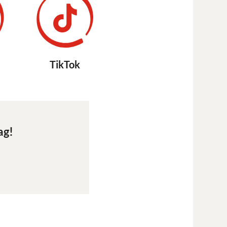
TikTok
ag!