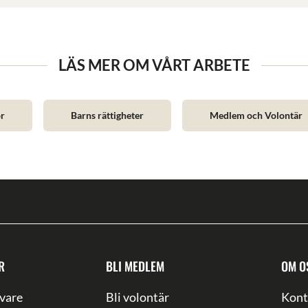
LÄS MER OM VÅRT ARBETE
ör
Barns rättigheter
Medlem och Volontär
R
BLI MEDLEM
OM O
vare
Bli volontär
Kont