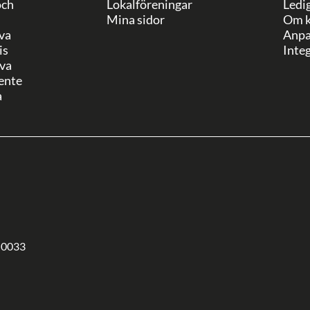
och
Lokalföreningar
Ledi
Mina sidor
Om k
va
Anpa
is
Integ
va
ente
a
-0033