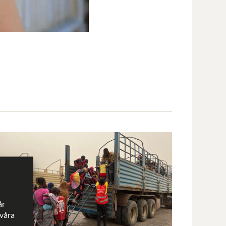
år
 våra