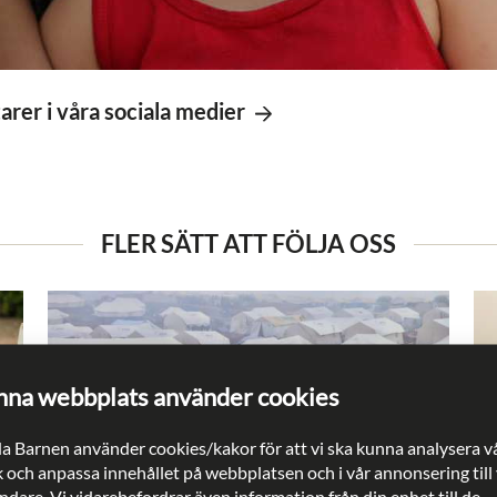
rer i våra sociala medier
FLER SÄTT ATT FÖLJA OSS
na webbplats använder cookies
a Barnen använder cookies/kakor för att vi ska kunna analysera v
k och anpassa innehållet på webbplatsen och i vår annonsering till
dare. Vi vidarebefordrar även information från din enhet till de