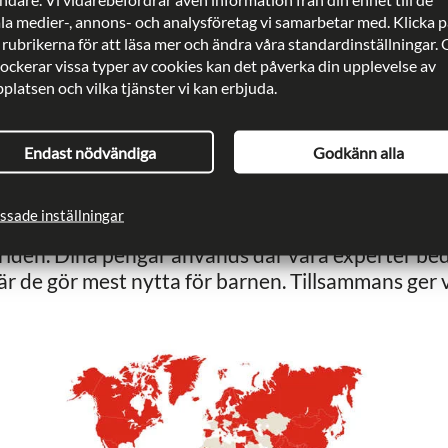
ala medier-, annons- och analysföretag vi samarbetar med. Klicka p
 rubrikerna för att läsa mer och ändra våra standardinställningar.
Läs våra senaste nyheter
Pr
lockerar vissa typer av cookies kan det påverka din upplevelse av
latsen och vilka tjänster vi kan erbjuda.
Endast nödvändiga
Godkänn alla
DIN HJÄLP NÅR FRAM TILL BARNEN
ssade inställningar
till Rädda Barnen är du med och hjälper de barn s
världen. Dina pengar används där våra experter b
är de gör mest nytta för barnen. Tillsammans ger v