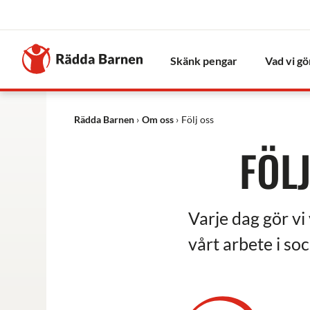
Stäng
Till
Rädda
Skänk pengar
Vad vi gö
Barnens
startsida
Rädda Barnen
Om oss
Följ oss
FÖL
Varje dag gör vi 
vårt arbete i soc