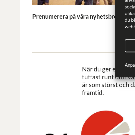
soci
olika
Prenumerera på våra nyhetsbrev
du b
webbp
Anpa
När du ger en gåva 
tuffast runt om i 
är som störst och d
framtid.