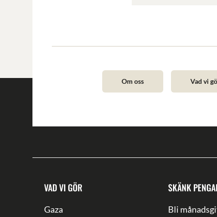
Om oss
Vad vi g
VAD VI GÖR
SKÄNK PENGA
Gaza
Bli månadsgi