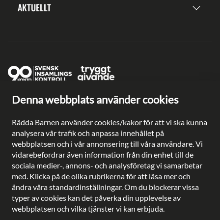
AKTUELLT
Denna webbplats använder cookies
Ge en gåva direkt
Swish: 902 0033
Rädda Barnen använder cookies/kakor för att vi ska kunna
Plusgiro: 90 2003-3
analysera vår trafik och anpassa innehållet på
Bankgiro: 902-0033
webbplatsen och i vår annonsering till våra användare. Vi
Säkra betalningar med
vidarebefordrar även information från din enhet till de
sociala medier-, annons- och analysföretag vi samarbetar
med. Klicka på de olika rubrikerna för att läsa mer och
ändra våra standardinställningar. Om du blockerar vissa
typer av cookies kan det påverka din upplevelse av
Besöksadress: Gustavslundsvägen 141, Bromma
webbplatsen och vilka tjänster vi kan erbjuda.
Postadress: Rädda Barnen, 107 88 Stockholm