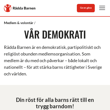
Stäng
Till
Ge en gåva
Rädda
Men
Barnens
startsida
Rädda
Vår
Medlem & volontär
Barnen
demokrati
VÅR DEMOKRATI
Rädda Barnen är en demokratisk, partipolitiskt och
religiöst obunden medlemsorganisation. Som
medlem är du med och påverkar – både lokalt och
nationellt – för att stärka barns rättigheter i Sverige
och världen.
Din röst för alla barns rätt till en
trygg barndom!