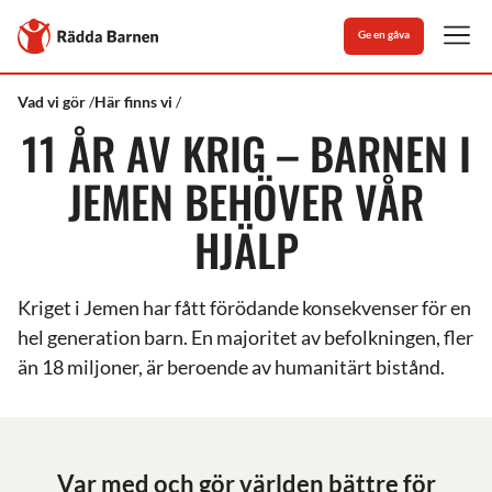
Stäng
Till
Ge en gåva
Rädda
Men
Barnens
startsida
Rädda
Jemen
Vad vi gör
Här finns vi
Barnen
11 ÅR AV KRIG – BARNEN I
JEMEN BEHÖVER VÅR
HJÄLP
Kriget i Jemen har fått förödande konsekvenser för en
hel generation barn. En majoritet av befolkningen, fler
än 18 miljoner, är beroende av humanitärt bistånd.
Var med och gör världen bättre för