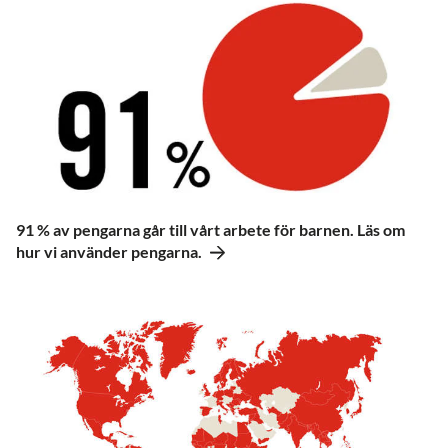
skydd:
Våra
barnvänliga platser
är
inte bara en trygg plats att lära och
leka på, här kan barn få livsviktigt
psykosocialt stöd för att klara av
traumat det innebär att växa upp i
krig. Vi ger särskilt stöd till
ensamma barn, återförenar
splittrade familjer och hittar
tillfälliga trygga fosterfamiljer.
91 % av pengarna går till vårt arbete för barnen. Läs om
Fortsatt utbildning:
Vi utbildar
hur vi använder pengarna.
lärare och driver
tillfälliga skolor
så
att barn kan ta igen förlorad
undervisning.