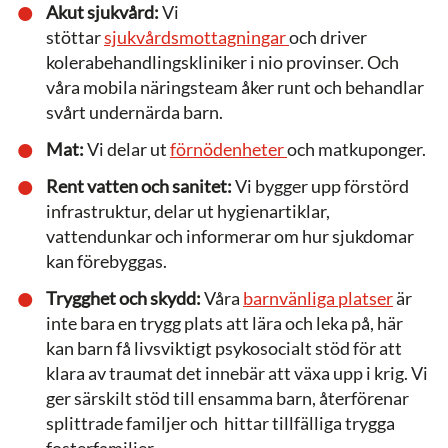
Akut sjukvård:
Vi
stöttar
sjukvårdsmottagningar
och driver
kolerabehandlingskliniker i nio provinser. Och
våra mobila näringsteam åker runt och behandlar
svårt undernärda barn.
Mat:
Vi delar ut
förnödenheter
och matkuponger.
Rent vatten och sanitet:
Vi bygger upp förstörd
infrastruktur, delar ut hygienartiklar,
vattendunkar och informerar om hur sjukdomar
kan förebyggas.
Trygghet och skydd:
Våra
barnvänliga platser
är
inte bara en trygg plats att lära och leka på, här
kan barn få livsviktigt psykosocialt stöd för att
klara av traumat det innebär att växa upp i krig. Vi
ger särskilt stöd till ensamma barn, återförenar
splittrade familjer och hittar tillfälliga trygga
fosterfamiljer.