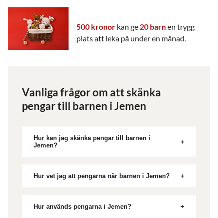
500 kronor
kan ge
20 barn
en trygg
plats att leka på under en månad.
Vanliga frågor om att skänka
pengar till barnen i Jemen
Hur kan jag skänka pengar till barnen i
Jemen?
När du skänker pengar till Rädda Barnen är
Hur vet jag att pengarna når barnen i Jemen?
du med och gör att fler barn kan överleva,
För att dina pengar till Rädda Barnen
utvecklas och växa upp i trygghet. Det finns
ska göra så stor nytta som möjligt
Hur används pengarna i Jemen?
olika sätt att skänka pengar till Rädda