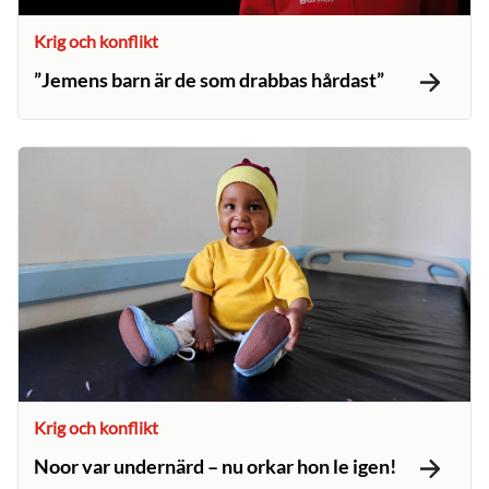
Krig och konflikt
”Jemens barn är de som drabbas hårdast”
Krig och konflikt
Noor var undernärd – nu orkar hon le igen!