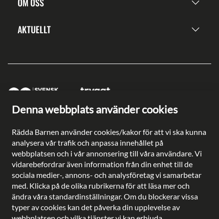
OM OSS
AKTUELLT
Denna webbplats använder cookies
Ge en gåva direkt
Rädda Barnen använder cookies/kakor för att vi ska kunna
Swish: 902 0033
analysera vår trafik och anpassa innehållet på
Plusgiro: 90 2003-3
webbplatsen och i vår annonsering till våra användare. Vi
Bankgiro: 902-0033
vidarebefordrar även information från din enhet till de
Säkra betalningar med
sociala medier-, annons- och analysföretag vi samarbetar
med. Klicka på de olika rubrikerna för att läsa mer och
ändra våra standardinställningar. Om du blockerar vissa
typer av cookies kan det påverka din upplevelse av
webbplatsen och vilka tjänster vi kan erbjuda.