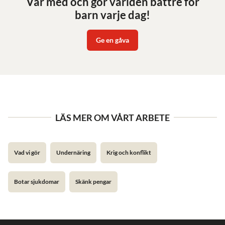
Var med och gör världen bättre för
barn varje dag!
Ge en gåva
LÄS MER OM VÅRT ARBETE
Vad vi gör
Undernäring
Krig och konflikt
Botar sjukdomar
Skänk pengar