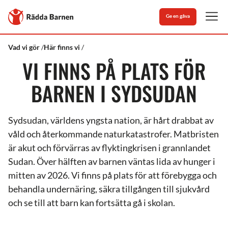
Stäng
Till
Ge en gåva
Rädda
Men
Barnens
startsida
Rädda
Sydsudan
Vad vi gör
Här finns vi
Barnen
VI FINNS PÅ PLATS FÖR
BARNEN I SYDSUDAN
Sydsudan, världens yngsta nation, är hårt drabbat av
våld och återkommande naturkatastrofer. Matbristen
är akut och förvärras av flyktingkrisen i grannlandet
Sudan. Över hälften av barnen väntas lida av hunger i
mitten av 2026. Vi finns på plats för att förebygga och
behandla undernäring, säkra tillgången till sjukvård
och se till att barn kan fortsätta gå i skolan.