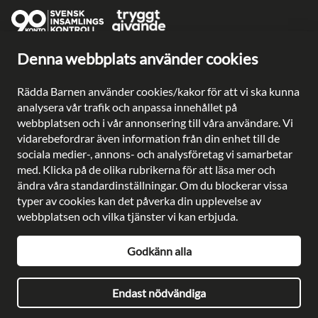
Denna webbplats använder cookies
Ge en gåva direkt
Swish: 902 0033
Rädda Barnen använder cookies/kakor för att vi ska kunna
Plusgiro: 90 2003-3
analysera vår trafik och anpassa innehållet på
Bankgiro: 902-0033
webbplatsen och i vår annonsering till våra användare. Vi
Säkra betalningar med
vidarebefordrar även information från din enhet till de
sociala medier-, annons- och analysföretag vi samarbetar
med. Klicka på de olika rubrikerna för att läsa mer och
ändra våra standardinställningar. Om du blockerar vissa
typer av cookies kan det påverka din upplevelse av
Besöksadress: Gustavslundsvägen 141, Bromma
webbplatsen och vilka tjänster vi kan erbjuda.
Postadress: Rädda Barnen, 107 88 Stockholm
Telefon:
08-698 90 00
E-post:
kundservice@rb.se
Godkänn alla
Org. nr: 802002-8638
Endast nödvändiga