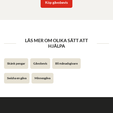
Köp gåvobevis
LÄS MER OM OLIKA SÄTT ATT
HJÄLPA
Skänk pengar
Gåvobevis
Bli månadsgivare
Swisha en gåva
Minnesgåva