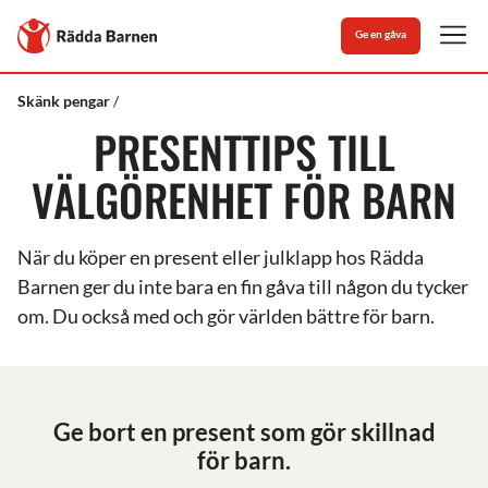
Stäng
Till
Ge en gåva
Rädda
Men
Barnens
startsida
Rädda
Presenttips
Skänk pengar
Barnen
PRESENTTIPS TILL
VÄLGÖRENHET FÖR BARN
När du köper en present eller julklapp hos Rädda
Barnen ger du inte bara en fin gåva till någon du tycker
om. Du också med och gör världen bättre för barn.
Ge bort en present som gör skillnad
för barn.