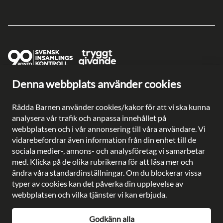
Denna webbplats använder cookies
Ge en gåva direkt
Swish: 902 0033
Rädda Barnen använder cookies/kakor för att vi ska kunna
Plusgiro: 90 2003-3
analysera vår trafik och anpassa innehållet på
Bankgiro: 902-0033
webbplatsen och i vår annonsering till våra användare. Vi
Säkra betalningar med
vidarebefordrar även information från din enhet till de
sociala medier-, annons- och analysföretag vi samarbetar
med. Klicka på de olika rubrikerna för att läsa mer och
ändra våra standardinställningar. Om du blockerar vissa
typer av cookies kan det påverka din upplevelse av
Besöksadress: Gustavslundsvägen 141, Bromma
webbplatsen och vilka tjänster vi kan erbjuda.
Postadress: Rädda Barnen, 107 88 Stockholm
Telefon:
08-698 90 00
Godkänn alla
E-post:
kundservice@rb.se