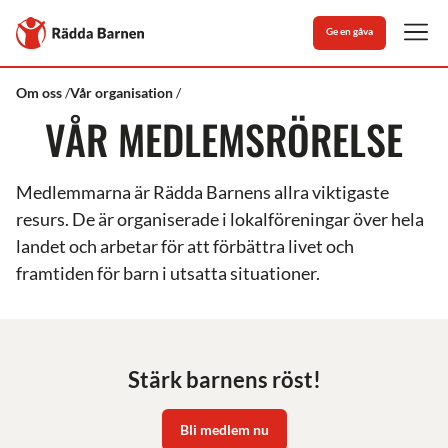
Stäng
Till
Ge en gåva
Rädda
Men
Barnens
startsida
Rädda
Medlemsrörelsen
Om oss
Vår organisation
Barnen
VÅR MEDLEMSRÖRELSE
Medlemmarna är Rädda Barnens allra viktigaste
resurs. De är organiserade i lokalföreningar över hela
landet och arbetar för att förbättra livet och
framtiden för barn i utsatta situationer.
Stärk barnens röst!
Bli medlem nu