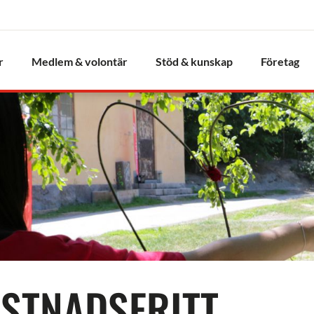
r
Medlem & volontär
Stöd & kunskap
Företag
STNADSFRITT