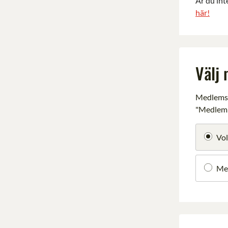
Är du int
här!
Välj
Medlemska
"Medlem i
Vol
Me