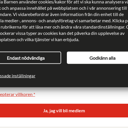
a Barnen använder cookies/kakor för att vi ska kunna analysera v
k och anpassa innehållet på webbplatsen och i vår annonsering till
dare. Vi vidarebefordrar även information från din enhet till de
ala medier-, annons- och analysföretag vi samarbetar med. Klicka p
ress
*
 rubrikerna för att läsa mer och ändra våra standardinställningar.
lockerar vissa typer av cookies kan det påverka din upplevelse av
latsen och vilka tjänster vi kan erbjuda.
 *
Telefonnummer
*
Endast nödvändiga
Godkänn alla
ssade inställningar
l gärna få information via epost
epterar villkoren *
Ja, jag vill bli medlem