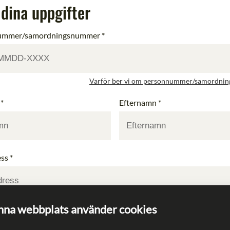
i dina uppgifter
ummer/samordningsnummer
*
Varför ber vi om personnummer/samordni
*
Efternamn
*
ss
*
na webbplats använder cookies
mer
*
Ort
*