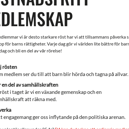
DLEMSKAP
edlemmar vi är desto starkare röst har vi att tillsammans påverka 
p för barns rättigheter. Varje dag gör vi världen lite bättre för barn
ag och bli en del av vår rörelse!
j rösten
 medlem ser du till att barn blir hörda och tagna på allvar.
 en del av samhällskraften
röst i taget är vi en växande gemenskap och en
hällskraft att räkna med.
verka
t engagemang ger oss inflytande på den politiska arenan.