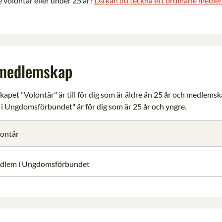
e volontär eller under 25 år?
Då kan du teckna ett ordinarie medl
 medlemskap
pet "Volontär" är till för dig som är äldre än 25 år och medlems
 Ungdomsförbundet" är för dig som är 25 år och yngre.
ontär
dlem i Ungdomsförbundet