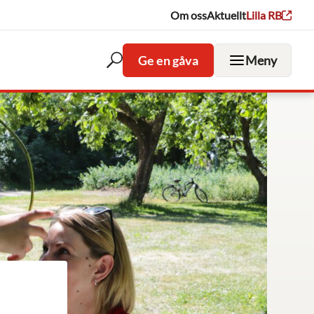
Om oss
Aktuellt
Lilla RB
Ge en gåva
Meny
Öppna
sökfältet