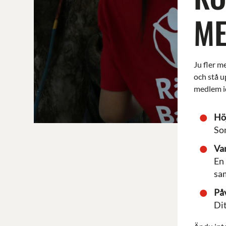
ME
Ju fler m
och stå up
medlem id
Hö
Som
Var
En 
sam
På
Dit