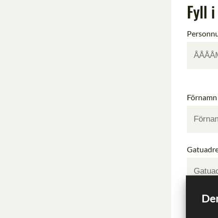
Fyll 
Personn
Förnamn
Gatuadre
Den
Postnum