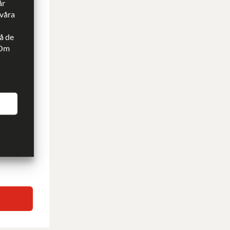
år
 våra
å de
 Om