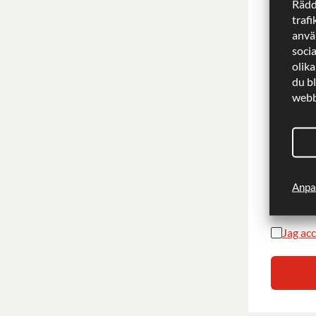
Rädd
trafi
använ
soci
E-postad
olika
du b
webbp
Landskod
Anpa
Jag vil
Jag acc