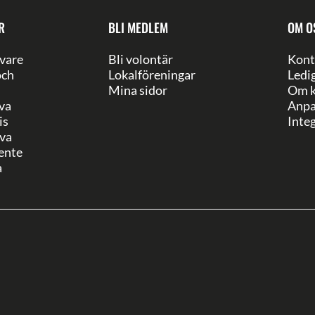
R
BLI MEDLEM
OM O
vare
Bli volontär
Kont
och
Lokalföreningar
Ledi
Mina sidor
Om k
va
Anpa
is
Integ
va
ente
a