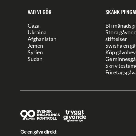
VAD VI GÖR
SKÄNK PENGA
Gaza
Bli månadsgi
Ukraina
Stora gåvor 
Afghanistan
stiftelser
Jemen
Swisha en gå
Syrien
Köp gåvobev
Sudan
Ge minnesgå
Skriv testam
Företagsgåv
Ge en gåva direkt