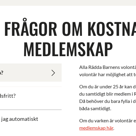
 FRÅGOR OM KOSTN
MEDLEMSKAP
Alla Rädda Barnens volont
p?
volontär har möjlighet att t
Om du är under 25 år kan d
du samtidigt blir medlem 
sfritt?
Då behöver du bara fylla i d
båda samtidigt.
n jag automatiskt
Om du varken är volontär e
medlemskap här
.