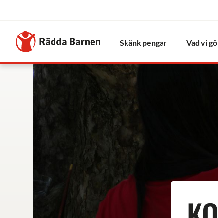
Stäng
Till
Rädda
Skänk pengar
Vad vi gö
Barnens
startsida
KO