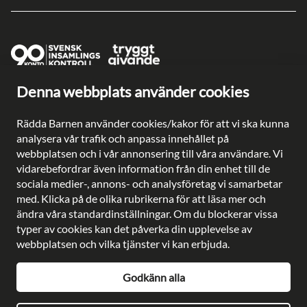
Denna webbplats använder cookies
Ge en gåva direkt
Swish: 902 0033
Rädda Barnen använder cookies/kakor för att vi ska kunna
Plusgiro: 90 2003-3
analysera vår trafik och anpassa innehållet på
Bankgiro: 902-0033
webbplatsen och i vår annonsering till våra användare. Vi
Säkra betalningar med
vidarebefordrar även information från din enhet till de
sociala medier-, annons- och analysföretag vi samarbetar
med. Klicka på de olika rubrikerna för att läsa mer och
ändra våra standardinställningar. Om du blockerar vissa
typer av cookies kan det påverka din upplevelse av
Besöksadress: Gustavslundsvägen 141, Bromma
webbplatsen och vilka tjänster vi kan erbjuda.
Postadress: Rädda Barnen, 107 88 Stockholm
Telefon:
08-698 90 00
E-post:
kundservice@rb.se
Godkänn alla
Org. nr: 802002-8638