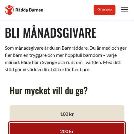
Stäng
Till
Ge en gåva
Rädda
Men
Barnens
startsida
BLI MÅNADSGIVARE
Som månadsgivare är du en Barnräddare. Du är med och ger
fler barn en tryggare och mer hoppfull barndom – varje
månad. Både här i Sverige och runt om i världen. Med ditt
stöd gör vi världen lite bättre för fler barn.
Hur mycket vill du ge?
100 kr
200 kr