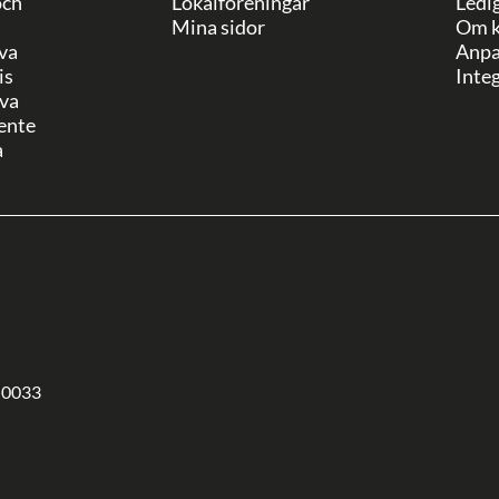
och
Lokalföreningar
Ledi
Mina sidor
Om k
va
Anpa
is
Integ
va
ente
a
-0033