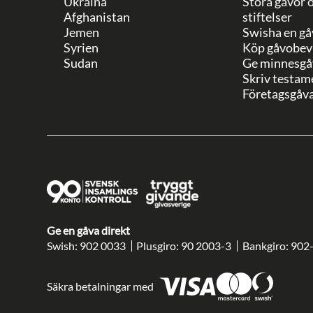
Ukraina
Stora gåvor 
Afghanistan
stiftelser
Jemen
Swisha en gå
Syrien
Köp gåvobev
Sudan
Ge minnesgå
Skriv testam
Företagsgåv
Ge en gåva direkt
Swish: 902 0033
Plusgiro: 90 2003-3
Bankgiro: 902
Säkra betalningar med