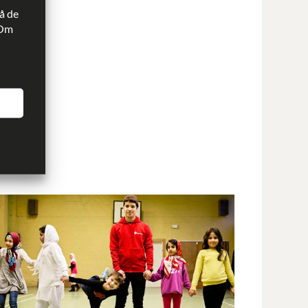
å de
 Om