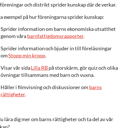
lföreningar och distrikt sprider kunskap där de verkar.
a exempel på hur föreningarna sprider kunskap:
Sprider information om barns ekonomiska utsatthet
genom våra
barnfattigdomsrapporter
.
Sprider information och bjuder in till föreläsningar
om
Stopp min kropp
.
Visar vår sida
Lilla RB
på storskärm, gör quiz och olika
övningar tillsammans med barn och vuxna.
Håller i filmvisning och diskussioner om
barns
rättigheter
.
du lära dig mer om barns rättigheter och ta del av vår
kap?