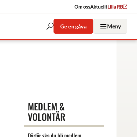
Om oss
Aktuellt
Lilla RB
Ge en gåva
Meny
Öppna
sökfältet
MEDLEM &
VOLONTÄR
Därför ska du bli medlem