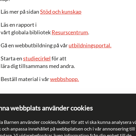
Läs mer på sidan
Stöd och kunskap
Läs en rapport i
vårt globala bibliotek
Resurscentrum
.
Gå en webbutbildning på vår
utbildningsportal.
Starta en
studiecirkel
för att
lära dig tillsammans med andra.
Beställ material i vår
webbshopp.
na webbplats använder cookies
HITTA DIN LOKALFÖRENING
Rädda Barnen har lokalföreningar över hela landet som sprider
a Barnen använder cookies/kakor för att vi ska kunna analysera v
kunskap om barns rättigheter.
k och anpassa innehållet på webbplatsen och i vår annonsering till
dare. Vi vidarebefordrar även information från din enhet till de