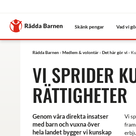
Stäng
Till
Rädda
Skänk pengar
Vad vi gö
Barnens
startsida
Rädda Barnen
Medlem & volontär
Det här gör vi
Ku
VI SPRIDER 
RÄTTIGHETER
Genom våra direkta insatser
Vi s
med barn och vuxna över
fram
hela landet bygger vi kunskap
erbj