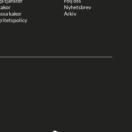
ga tjänster
Följ oss
akor
Nyhetsbrev
ssa kakor
Arkiv
ritetspolicy