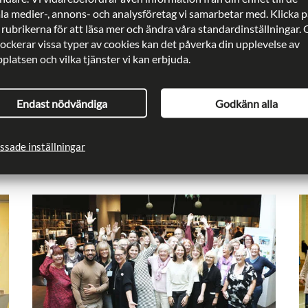
För att få veta mer om vad lokalföreningen närmast dig gör,
ala medier-, annons- och analysföretag vi samarbetar med. Klicka p
hittar du kontaktuppgifter här.
 rubrikerna för att läsa mer och ändra våra standardinställningar.
lockerar vissa typer av cookies kan det påverka din upplevelse av
latsen och vilka tjänster vi kan erbjuda.
ent:
Rädda Barnen
Endast nödvändiga
Godkänn alla
cerad:
2024-09-09
Uppdaterad:
2026-06-15
ssade inställningar