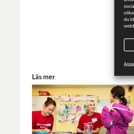
soci
olika
du b
webbp
Skrib
Publi
Anpa
Läs mer