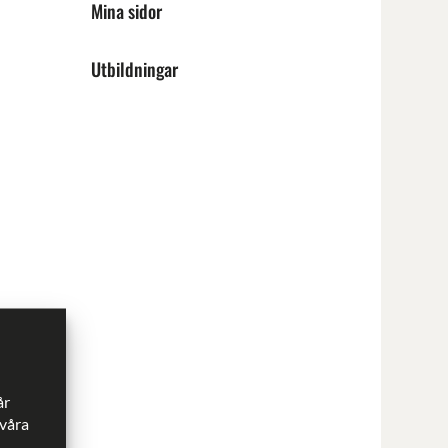
Mina sidor
Utbildningar
år
 våra