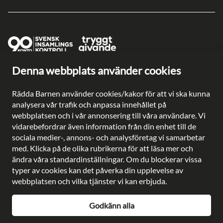
Denna webbplats använder cookies
Ge en gåva direkt
Swish: 902 0033
Rädda Barnen använder cookies/kakor för att vi ska kunna
Plusgiro: 90 2003-3
analysera vår trafik och anpassa innehållet på
Bankgiro: 902-0033
webbplatsen och i vår annonsering till våra användare. Vi
Säkra betalningar med
vidarebefordrar även information från din enhet till de
sociala medier-, annons- och analysföretag vi samarbetar
med. Klicka på de olika rubrikerna för att läsa mer och
ändra våra standardinställningar. Om du blockerar vissa
typer av cookies kan det påverka din upplevelse av
Besöksadress: Gustavslundsvägen 141, Bromma
webbplatsen och vilka tjänster vi kan erbjuda.
Postadress: Rädda Barnen, 107 88 Stockholm
Telefon:
08-698 90 00
Godkänn alla
E-post:
kundservice@rb.se
Org. nr: 802002-8638