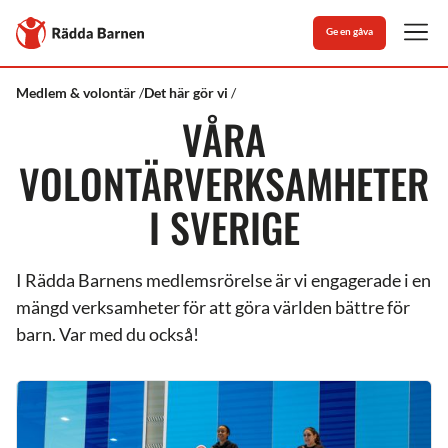
Stäng
Till
Ge en gåva
Rädda
Men
Barnens
startsida
Rädda
Volontärverksamheter
Medlem & volontär
Det här gör vi
Barnen
VÅRA
VOLONTÄRVERKSAMHETER
I SVERIGE
I Rädda Barnens medlemsrörelse är vi engagerade i en
mängd verksamheter för att göra världen bättre för
barn. Var med du också!