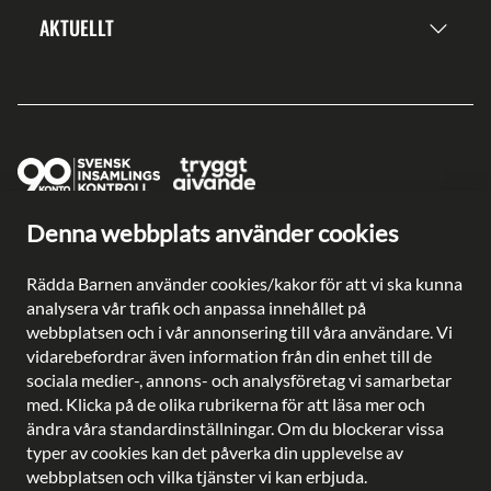
AKTUELLT
Denna webbplats använder cookies
Ge en gåva direkt
Swish: 902 0033
Rädda Barnen använder cookies/kakor för att vi ska kunna
Plusgiro: 90 2003-3
analysera vår trafik och anpassa innehållet på
Bankgiro: 902-0033
webbplatsen och i vår annonsering till våra användare. Vi
Säkra betalningar med
vidarebefordrar även information från din enhet till de
sociala medier-, annons- och analysföretag vi samarbetar
med. Klicka på de olika rubrikerna för att läsa mer och
ändra våra standardinställningar. Om du blockerar vissa
typer av cookies kan det påverka din upplevelse av
Besöksadress: Gustavslundsvägen 141, Bromma
webbplatsen och vilka tjänster vi kan erbjuda.
Postadress: Rädda Barnen, 107 88 Stockholm