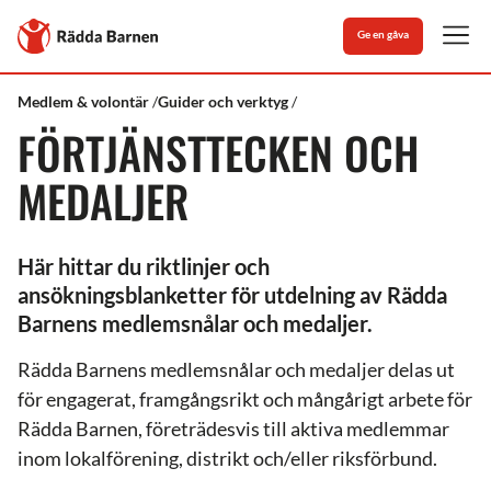
Stäng
Till
Ge en gåva
Rädda
Men
Barnens
startsida
Rädda
Förtjänsttecken
Medlem & volontär
Guider och verktyg
Barnen
och
FÖRTJÄNSTTECKEN OCH
medaljer
MEDALJER
Här hittar du riktlinjer och
ansökningsblanketter för utdelning av Rädda
Barnens medlemsnålar och medaljer.
Rädda Barnens medlemsnålar och medaljer delas ut
för engagerat, framgångsrikt och mångårigt arbete för
Rädda Barnen, företrädesvis till aktiva medlemmar
inom lokalförening, distrikt och/eller riksförbund.