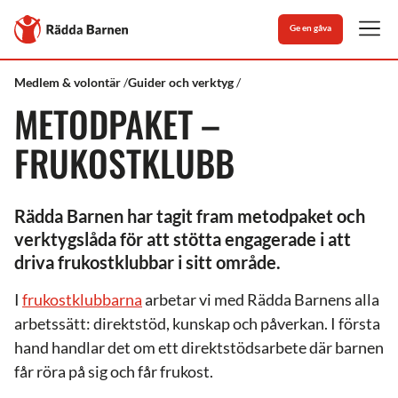
Stäng
Till
Ge en gåva
Rädda
Men
Barnens
startsida
Rädda
Frukostklubben
Medlem & volontär
Guider och verktyg
Barnen
METODPAKET –
FRUKOSTKLUBB
Rädda Barnen har tagit fram metodpaket och
verktygslåda för att stötta engagerade i att
driva frukostklubbar i sitt område.
I
frukostklubbarna
arbetar vi med Rädda Barnens alla
arbetssätt: direktstöd, kunskap och påverkan. I första
hand handlar det om ett direktstödsarbete där barnen
får röra på sig och får frukost.