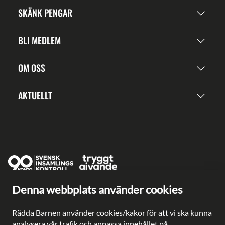
SKÄNK PENGAR
BLI MEDLEM
OM OSS
AKTUELLT
Denna webbplats använder cookies
Ge en gåva direkt
Swish: 902 0033
Rädda Barnen använder cookies/kakor för att vi ska kunna
Plusgiro: 90 2003-3
analysera vår trafik och anpassa innehållet på
Bankgiro: 902-0033