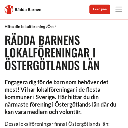
Stäng
Till
Ge en gåva
Rädda
Men
Barnens
startsida
Rädda
Medlem
Östergötlands
Hitta din lokalförening
Öst
Barnen
&
län
RÄDDA BARNENS
volontär
LOKALFÖRENINGAR I
ÖSTERGÖTLANDS LÄN
Engagera dig för de barn som behöver det
mest! Vi har lokalföreningar i de flesta
kommuner i Sverige. Här hittar du din
närmaste förening i Östergötlands län där du
kan vara medlem och volontär.
Dessa lokalföreningar finns i Östergötlands län: