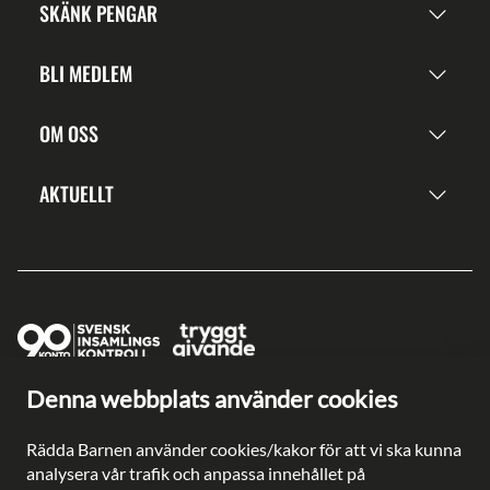
SKÄNK PENGAR
BLI MEDLEM
OM OSS
AKTUELLT
Denna webbplats använder cookies
Ge en gåva direkt
Swish: 902 0033
Rädda Barnen använder cookies/kakor för att vi ska kunna
Plusgiro: 90 2003-3
analysera vår trafik och anpassa innehållet på
Bankgiro: 902-0033