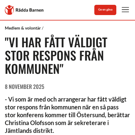
Stäng
Till
Ge en gåva
Rädda
Men
Barnens
startsida
Rädda
Christina
Medlem & volontär
Barnen
Olofsson,
"VI HAR FÅTT VÄLDIGT
sekreterare
distriktsstyrelsen
Jämtland
STOR RESPONS FRÅN
KOMMUNEN"
8 NOVEMBER 2025
- Vi som är med och arrangerar har fått väldigt
stor respons från kommunen när en så pass
stor konferens kommer till Östersund, berättar
Christina Olofsson som är sekreterare i
Jämtlands distrikt.