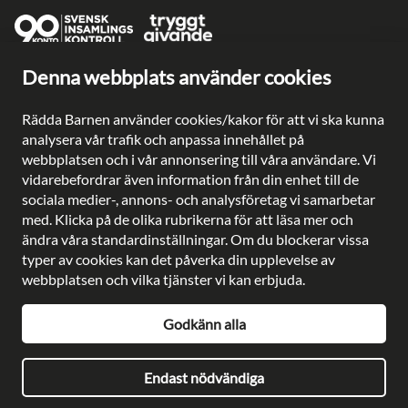
Denna webbplats använder cookies
Ge en gåva direkt
Swish: 902 0033
Rädda Barnen använder cookies/kakor för att vi ska kunna
Plusgiro: 90 2003-3
analysera vår trafik och anpassa innehållet på
Bankgiro: 902-0033
webbplatsen och i vår annonsering till våra användare. Vi
Säkra betalningar med
vidarebefordrar även information från din enhet till de
sociala medier-, annons- och analysföretag vi samarbetar
med. Klicka på de olika rubrikerna för att läsa mer och
ändra våra standardinställningar. Om du blockerar vissa
typer av cookies kan det påverka din upplevelse av
Besöksadress: Gustavslundsvägen 141, Bromma
webbplatsen och vilka tjänster vi kan erbjuda.
Postadress: Rädda Barnen, 107 88 Stockholm
Telefon:
08-698 90 00
E-post:
kundservice@rb.se
Godkänn alla
Org. nr: 802002-8638
Endast nödvändiga