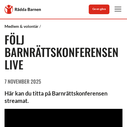
Stäng
Till
Ge en gåva
Rädda
Men
Barnens
startsida
Rädda
Följ
Medlem & volontär
Barnen
Barnrättskonferensen
FÖLJ
live
BARNRÄTTSKONFERENSEN
LIVE
7 NOVEMBER 2025
Här kan du titta på Barnrättskonferensen
streamat.