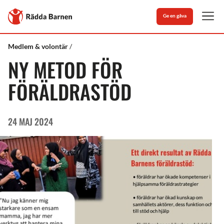
Stäng
Till
Ge en gåva
Rädda
Men
Barnens
startsida
Rädda
Föräldrastöd
Medlem & volontär
Barnen
NY METOD FÖR
FÖRÄLDRASTÖD
24 MAJ 2024