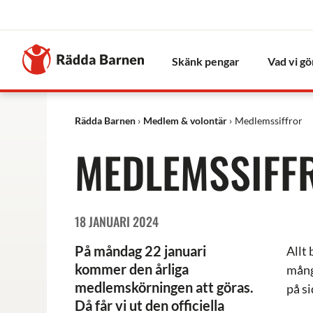
Stäng
Till
Rädda
Skänk pengar
Vad vi gö
Barnens
startsida
Rädda Barnen
Medlem & volontär
Medlemssiffror
MEDLEMSSIFF
18 JANUARI 2024
På måndag 22 januari
Allt 
kommer den årliga
mång
medlemskörningen att göras.
på s
Då får vi ut den officiella