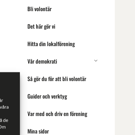
Bli volontär
Det här gör vi
Hitta din lokalförening
Vår demokrati
Undermeny
för
Vår
Så gör du för att bli volontär
demokrati
 av
Guider och verktyg
år
 våra
Var med och driv en förening
å de
 Om
Mina sidor