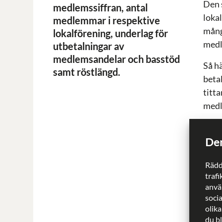
Den s
medlemssiffran, antal
lokal
medlemmar i respektive
mång
lokalförening, underlag för
medl
utbetalningar av
medlemsandelar och basstöd
Så h
samt röstlängd.
beta
titta
medl
Den 
medl
Den
längr
Rädd
hur 
trafi
använ
Vid 
soci
med
olika
du b