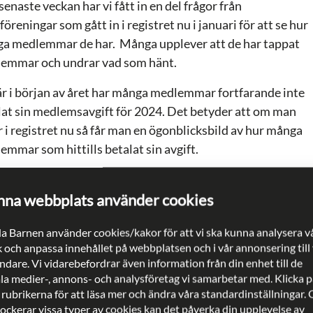
enaste veckan har vi fått in en del frågor från
föreningar som gått in i registret nu i januari för att se hur
a medlemmar de har. Många upplever att de har tappat
emmar och undrar vad som hänt.
är i början av året har många medlemmar fortfarande inte
lat sin medlemsavgift för 2024. Det betyder att om man
r i registret nu så får man en ögonblicksbild av hur många
emmar som hittills betalat sin avgift.
17 januari gick det ut en påminnelse om
emsaviseringen för att få medlemsavgifterna betalda. Lite
na webbplats använder cookies
e fram på året kommer alla föreningar att få en bättre bild
a Barnen använder cookies/kakor för att vi ska kunna analysera v
många medlemmar de har.
k och anpassa innehållet på webbplatsen och i vår annonsering till
dare. Vi vidarebefordrar även information från din enhet till de
övriga frågor, kontakta
Ulrika Sundler Lycke
eller
ala medier-, annons- och analysföretag vi samarbetar med. Klicka p
lem@rb.se
.
 rubrikerna för att läsa mer och ändra våra standardinställningar.
lockerar vissa typer av cookies kan det påverka din upplevelse av