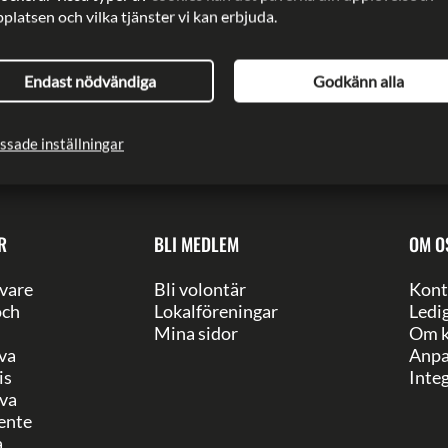
latsen och vilka tjänster vi kan erbjuda.
ent:
Rädda Barnen
cerad:
2024-01-18
Uppdaterad:
2024-09-09
Endast nödvändiga
Godkänn alla
ssade inställningar
R
BLI MEDLEM
OM O
vare
Bli volontär
Kont
och
Lokalföreningar
Ledi
Mina sidor
Om k
va
Anpa
is
Integ
va
ente
a