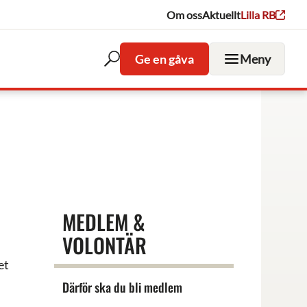
Om oss
Aktuellt
Lilla RB
Ge en gåva
Meny
Öppna
sökfältet
MEDLEM &
VOLONTÄR
et
Därför ska du bli medlem