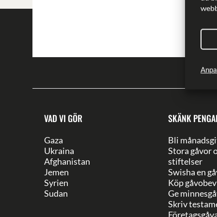
webbp
Skrib
Publi
Anpa
VAD VI GÖR
SKÄNK PENGA
Gaza
Bli månadsgi
Ukraina
Stora gåvor 
Afghanistan
stiftelser
Jemen
Swisha en gå
Syrien
Köp gåvobev
Sudan
Ge minnesgå
Skriv testam
Företagsgåv