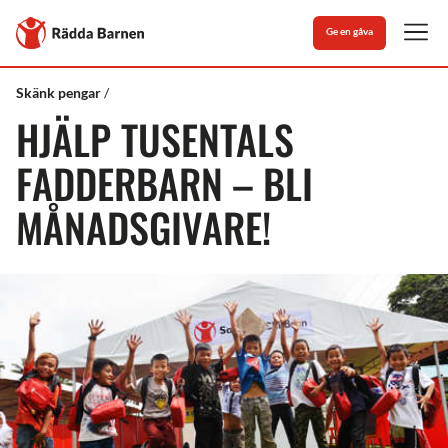
Stäng
Till
Ge en gåva
Rädda
Men
Barnens
startsida
Rädda
Hjälp
Skänk pengar
Barnen
tusentals
HJÄLP TUSENTALS
fadderbarn
FADDERBARN – BLI
MÅNADSGIVARE!