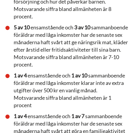
försörjning och hur det påverkar barnen.
Motsvarande siffra bland allmänheten är 8
procent.
5 av 10
ensamstående och
3 av 10
sammanboende
föräldrar med låga inkomster har de senaste sex
månaderna haft svårt att ge näringsrik mat, kläder
efter årstid eller fritidsaktiviteter till sina barn.
Motsvarande siffra bland allmänheten är 7-10
procent.
1 av 4
ensamstående och
1 av 10
sammanboende
föräldrar med låga inkomster klarar inte av extra
utgifter över 500 kr en vanlig månad.
Motsvarande siffra bland allmänheten är 1
procent
1 av 4
ensamstående och
1 av 7
sammanboende
föräldrar med låga inkomster har de senaste sex
månaderna haft svårt att göra en familjeaktivitet