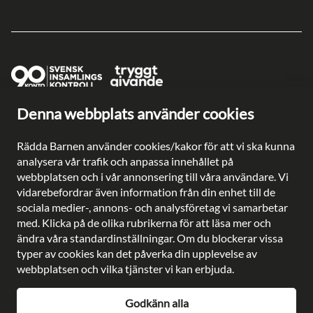
Denna webbplats använder cookies
Ge en gåva direkt
Swish: 902 0033
Rädda Barnen använder cookies/kakor för att vi ska kunna
Plusgiro: 90 2003-3
analysera vår trafik och anpassa innehållet på
Bankgiro: 902-0033
webbplatsen och i vår annonsering till våra användare. Vi
Säkra betalningar med
vidarebefordrar även information från din enhet till de
sociala medier-, annons- och analysföretag vi samarbetar
med. Klicka på de olika rubrikerna för att läsa mer och
ändra våra standardinställningar. Om du blockerar vissa
typer av cookies kan det påverka din upplevelse av
Besöksadress: Gustavslundsvägen 141, Bromma
webbplatsen och vilka tjänster vi kan erbjuda.
Postadress: Rädda Barnen, 107 88 Stockholm
Telefon:
08-698 90 00
Godkänn alla
E-post:
kundservice@rb.se