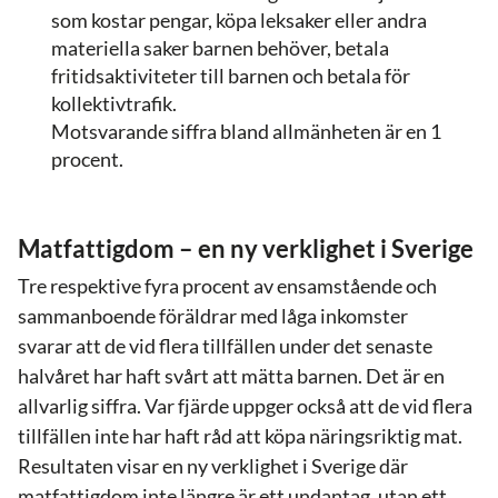
som kostar pengar, köpa leksaker eller andra
materiella saker barnen behöver, betala
fritidsaktiviteter till barnen och betala för
kollektivtrafik.
Motsvarande siffra bland allmänheten är en 1
procent.
Matfattigdom – en ny verklighet i Sverige
Tre respektive fyra procent av ensamstående och
sammanboende föräldrar med låga inkomster
svarar
att de
vid flera tillfällen
under det senaste
halvåret
har
haft svårt att mätta barnen.
Det är e
n
allvarlig siffra.
Var
fjärde
uppger också att
de
vid flera
tillfällen
inte
har
haft råd att köpa näringsriktig mat.
Resultaten visar en
ny verklighet i Sverige
där
matfattigdom inte längre är ett undantag, utan ett