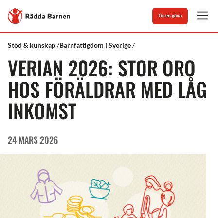
Stäng
Till
Ge en gåva
Rädda
Men
Barnens
startsida
Rädda
Verian
Stöd & kunskap
Barnfattigdom i Sverige
Barnen
2026:
VERIAN 2026: STOR ORO
Stor
oro
hos
HOS FÖRÄLDRAR MED LÅG
föräldrar
med
INKOMST
låg
inkomst
24 MARS 2026