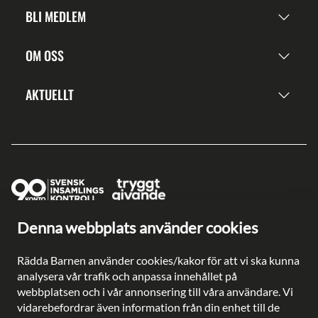
BLI MEDLEM
OM OSS
AKTUELLT
Denna webbplats använder cookies
Ge en gåva direkt
Swish: 902 0033
Rädda Barnen använder cookies/kakor för att vi ska kunna
Plusgiro: 90 2003-3
analysera vår trafik och anpassa innehållet på
Bankgiro: 902-0033
webbplatsen och i vår annonsering till våra användare. Vi
Säkra betalningar med
vidarebefordrar även information från din enhet till de