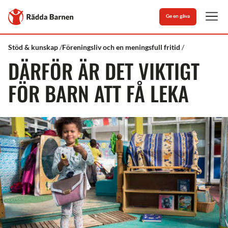
Stäng
Till
Ge en gåva
Rädda
Men
Barnens
startsida
Rädda
Barn
Stöd & kunskap
Föreningsliv och en meningsfull fritid
Barnen
och
DÄRFÖR ÄR DET VIKTIGT
lek
FÖR BARN ATT FÅ LEKA