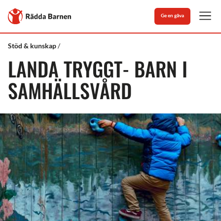
Stäng
Till
Ge en gåva
Rädda
Men
Barnens
startsida
Rädda
Landa
Stöd & kunskap
Barnen
Tryggt
LANDA TRYGGT- BARN I
SAMHÄLLSVÅRD