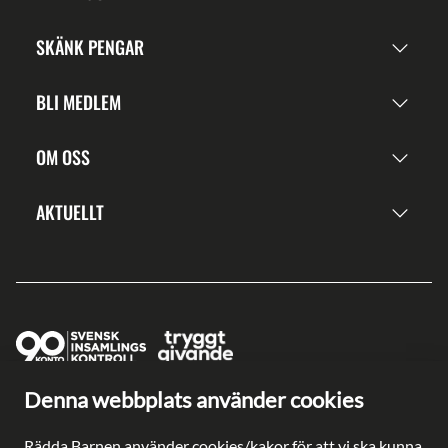
SKÄNK PENGAR
BLI MEDLEM
OM OSS
AKTUELLT
Denna webbplats använder cookies
Ge en gåva direkt
Swish: 902 0033
Rädda Barnen använder cookies/kakor för att vi ska kunna
Plusgiro: 90 2003-3