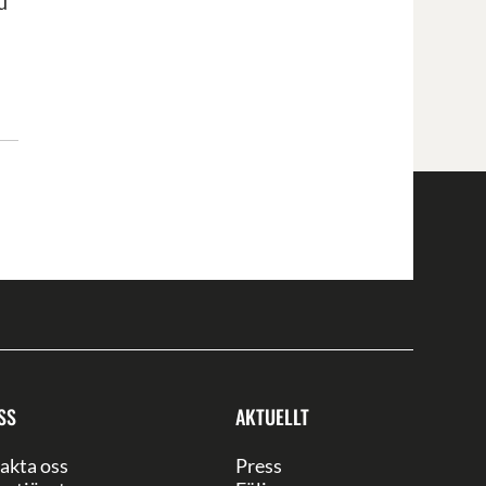
u
SS
AKTUELLT
akta oss
Press