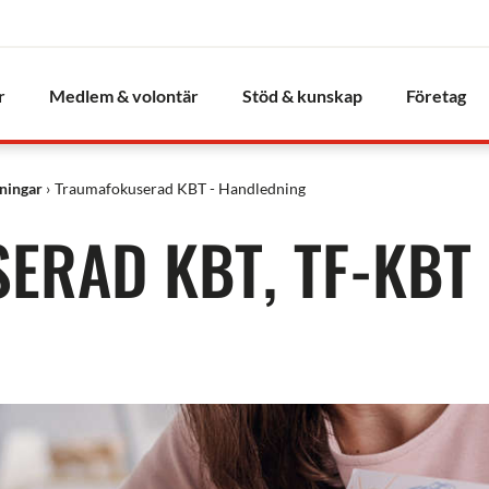
r
Medlem & volontär
Stöd & kunskap
Företag
dningar
Traumafokuserad KBT - Handledning
ERAD KBT, TF-KBT