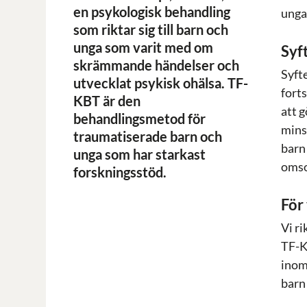
en psykologisk behandling
ung
som riktar sig till barn och
unga som varit med om
Syf
skrämmande händelser och
Syft
utvecklat psykisk ohälsa. TF-
forts
KBT är den
att 
behandlingsmetod för
mins
traumatiserade barn och
barn
unga som har starkast
omso
forskningsstöd.
För
Vi r
TF-K
inom
barn