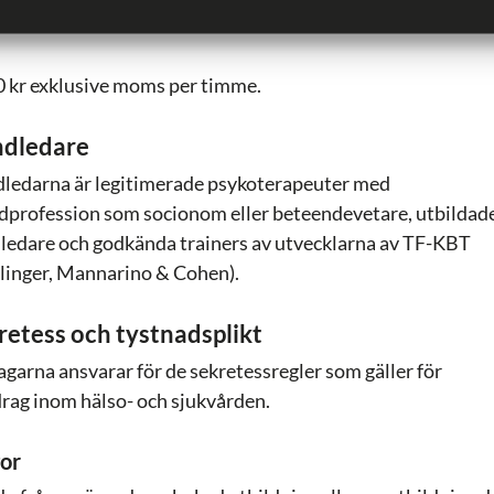
e handledningstillfälle i TF-KBT är 2 timmar.
0 kr exklusive moms per timme.
dledare
ledarna är legitimerade psykoterapeuter med
dprofession som socionom eller beteendevetare, utbildad
ledare och godkända trainers av utvecklarna av TF-KBT
linger, Mannarino & Cohen).
retess och tystnadsplikt
agarna ansvarar för de sekretessregler som gäller för
rag inom hälso- och sjukvården.
gor