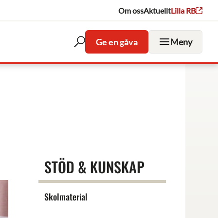
Om oss
Aktuellt
Lilla RB
Ge en gåva
Meny
Öppna
sökfältet
STÖD & KUNSKAP
Skolmaterial