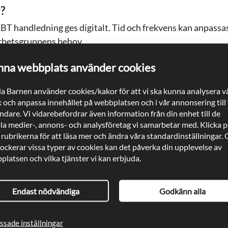
?
BT handledning ges digitalt. Tid och frekvens kan anpassa
 arbetsgruppens behov.
na webbplats använder cookies
Vill du diskutera ett upplägg som passar
a Barnen använder cookies/kakor för att vi ska kunna analysera v
din verksamhet?
k och anpassa innehållet på webbplatsen och i vår annonsering till
dare. Vi vidarebefordrar även information från din enhet till de
ala medier-, annons- och analysföretag vi samarbetar med. Klicka p
Kontakta oss
 rubrikerna för att läsa mer och ändra våra standardinställningar.
lockerar vissa typer av cookies kan det påverka din upplevelse av
latsen och vilka tjänster vi kan erbjuda.
l deltagare:
Endast nödvändiga
Godkänn alla
per om 4 - 8 deltagare.
d:
ssade inställningar