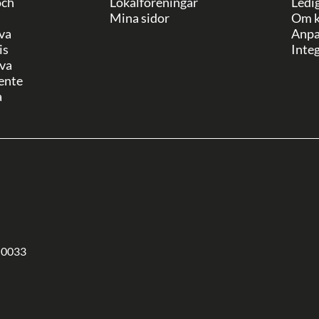
och
Lokalföreningar
Ledi
Mina sidor
Om k
va
Anpa
is
Integ
va
ente
a
-0033