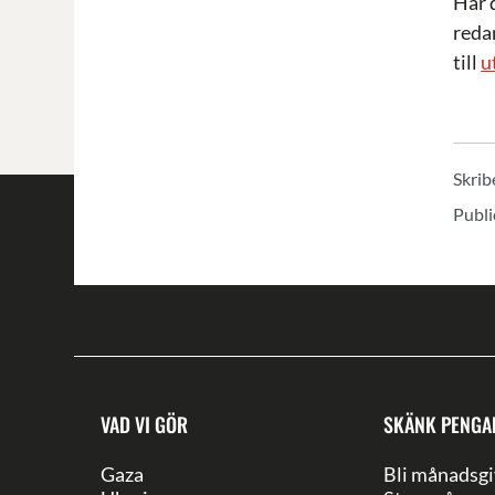
Har 
redan
till
u
Skrib
Publi
VAD VI GÖR
SKÄNK PENGA
Gaza
Bli månadsgi