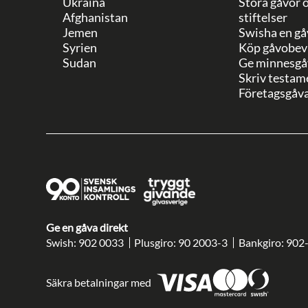
Ukraina
Stora gåvor 
Afghanistan
stiftelser
Jemen
Swisha en gå
Syrien
Köp gåvobev
Sudan
Ge minnesgå
Skriv testam
Företagsgåv
Ge en gåva direkt
Swish: 902 0033
Plusgiro: 90 2003-3
Bankgiro: 902
Säkra betalningar med