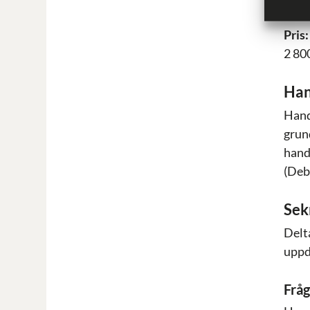
Varj
Pris:
2 80
Han
Hand
grun
hand
(Deb
Sek
Delt
uppd
Frå