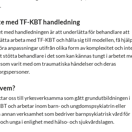
a.
te med TF-KBT handledning
et med handledningen är att underlätta för behandlare att
ätta arbeta med TF-KBT och hålla sig till modellen, få hjäl
göra anpassningar utifrån olika form av komplexitet och int
t stötta behandlare i det som kan kännas tungt i arbetet m
 som varit med om traumatiska händelser och deras
rgspersoner.
 vem?
iktar oss till yrkesverksamma som gått grundutbildningen i
BT och arbetar inom barn- och ungdomspsykiatrin eller
 annan verksamhet som bedriver barnpsykiatrisk vård för
 och unga i enlighet med hälso- och sjukvårdslagen.