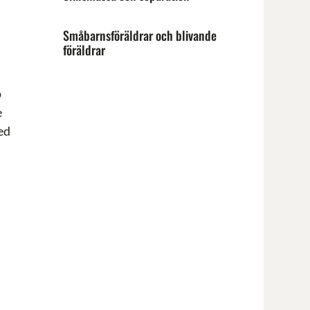
Småbarnsföräldrar och blivande
föräldrar
p
e
ed