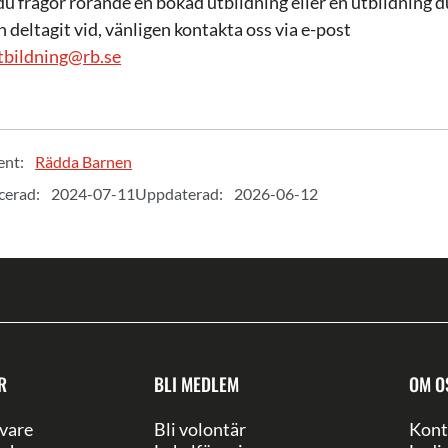
du frågor rörande en bokad utbildning eller en utbildning d
 deltagit vid, vänligen kontakta oss via e-post
tbildning@rb.se
ent:
Rädda Barnen
cerad:
2024-07-11
Uppdaterad:
2026-06-12
R
BLI MEDLEM
OM O
vare
Bli volontär
Kont