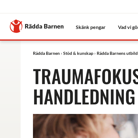
Stäng
Till
Rädda
Skänk pengar
Vad vi gö
Barnens
startsida
Rädda Barnen
Stöd & kunskap
Rädda Barnens utbil
TRAUMAFOKUS
HANDLEDNING