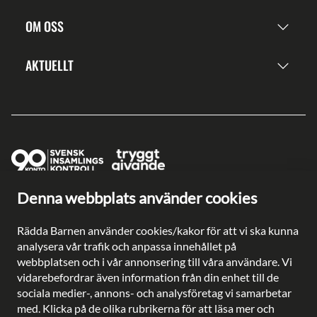
OM OSS
AKTUELLT
Denna webbplats använder cookies
Ge en gåva direkt
Swish: 902 0033
Rädda Barnen använder cookies/kakor för att vi ska kunna
Plusgiro: 90 2003-3
analysera vår trafik och anpassa innehållet på
Bankgiro: 902-0033
webbplatsen och i vår annonsering till våra användare. Vi
Säkra betalningar med
vidarebefordrar även information från din enhet till de
sociala medier-, annons- och analysföretag vi samarbetar
med. Klicka på de olika rubrikerna för att läsa mer och