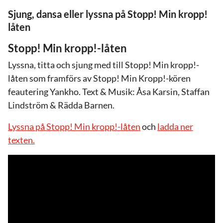
Sjung, dansa eller lyssna på Stopp! Min kropp!
låten
Stopp! Min kropp!-låten
Lyssna, titta och sjung med till Stopp! Min kropp!-
låten som framförs av Stopp! Min Kropp!-kören
feautering Yankho. Text & Musik: Åsa Karsin, Staffan
Lindström & Rädda Barnen.
Lyssna på Stopp! Min kropp!-låten
och
ladda ner
texten.