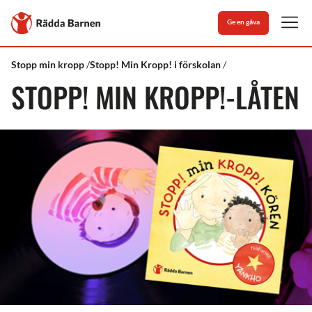
Stäng
Till
Ge en gåva
Rädda
Men
Barnens
startsida
Rädda
Stöd
Låten
Stopp min kropp
Stopp! Min Kropp! i förskolan
Barnen
&
STOPP! MIN KROPP!-LÅTEN
kunskap