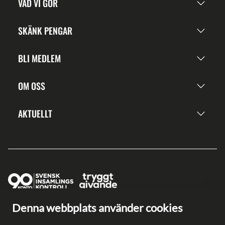
VAD VI GÖR
SKÄNK PENGAR
BLI MEDLEM
OM OSS
AKTUELLT
Denna webbplats använder cookies
Ge en gåva direkt
Swish: 902 0033