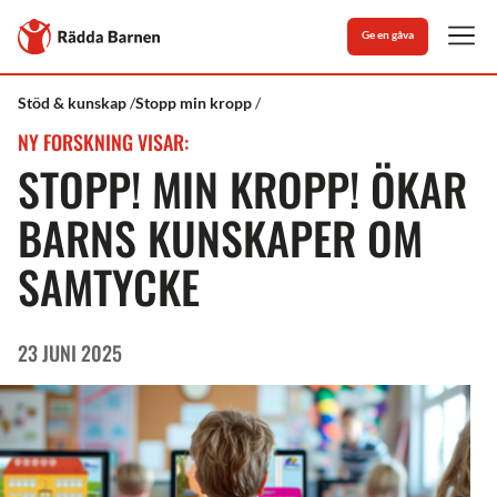
Stäng
Till
Ge en gåva
Rädda
Men
Barnens
startsida
Rädda
"Stopp!
Stöd & kunskap
Stopp min kropp
Barnen
Min
NY FORSKNING VISAR:
kropp!"
ökar
STOPP! MIN KROPP! ÖKAR
barns
kunskaper
BARNS KUNSKAPER OM
om
samtycke
och
SAMTYCKE
kroppsintegritet
23 JUNI 2025