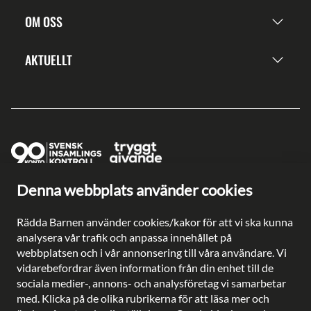
OM OSS
AKTUELLT
Denna webbplats använder cookies
Ge en gåva direkt
Swish: 902 0033
Rädda Barnen använder cookies/kakor för att vi ska kunna
Plusgiro: 90 2003-3
analysera vår trafik och anpassa innehållet på
Bankgiro: 902-0033
webbplatsen och i vår annonsering till våra användare. Vi
Säkra betalningar med
vidarebefordrar även information från din enhet till de
sociala medier-, annons- och analysföretag vi samarbetar
med. Klicka på de olika rubrikerna för att läsa mer och