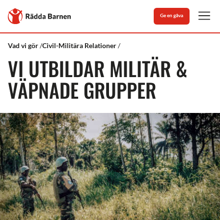
Stäng
Till
Ge en gåva
Rädda
Men
Barnens
startsida
Rädda
Vi
Vad vi gör
Civil-Militära Relationer
Barnen
utbildar
VI UTBILDAR MILITÄR &
väpnade
aktörer
VÄPNADE GRUPPER