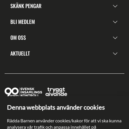
SKÄNK PENGAR
BLI MEDLEM
OM OSS
AKTUELLT
Denna webbplats använder cookies
Ge en gåva direkt
Swish: 902 0033
Rädda Barnen använder cookies/kakor för att vi ska kunna
Plusgiro: 90 2003-3
analysera vår trafik och anpassa innehållet på
Bankgiro: 902-0033