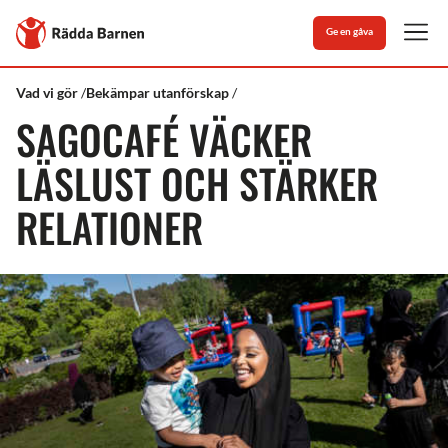
Stäng
Till
Ge en gåva
Rädda
Men
Barnens
startsida
Rädda
Sagocaféet
Vad vi gör
Bekämpar utanförskap
Barnen
i
SAGOCAFÉ VÄCKER
Hjällbo
LÄSLUST OCH STÄRKER
RELATIONER