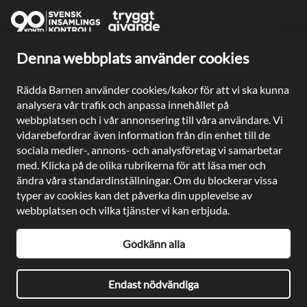
Denna webbplats använder cookies
Ge en gåva direkt
Swish: 902 0033
Rädda Barnen använder cookies/kakor för att vi ska kunna
Plusgiro: 90 2003-3
analysera vår trafik och anpassa innehållet på
Bankgiro: 902-0033
webbplatsen och i vår annonsering till våra användare. Vi
Säkra betalningar med
vidarebefordrar även information från din enhet till de
sociala medier-, annons- och analysföretag vi samarbetar
med. Klicka på de olika rubrikerna för att läsa mer och
ändra våra standardinställningar. Om du blockerar vissa
typer av cookies kan det påverka din upplevelse av
Besöksadress: Gustavslundsvägen 141, Bromma
webbplatsen och vilka tjänster vi kan erbjuda.
Postadress: Rädda Barnen, 107 88 Stockholm
Telefon:
08-698 90 00
Godkänn alla
E-post:
kundservice@rb.se
Org. nr: 802002-8638
Endast nödvändiga