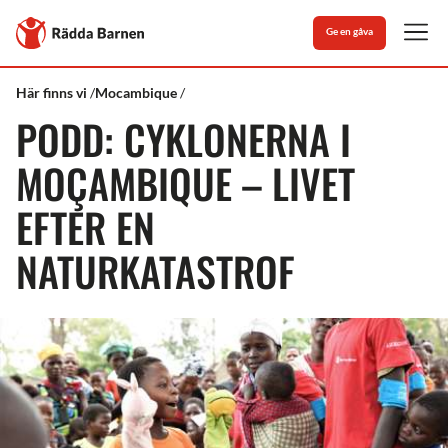
Stäng
Till
Ge en gåva
Rädda
Men
Barnens
startsida
Rädda
Vad
Cyklonerna
Här finns vi
Mocambique
Barnen
vi
i
PODD: CYKLONERNA I
gör
Moçambique
–
livet
MOÇAMBIQUE – LIVET
efter
en
EFTER EN
naturkatastrof
NATURKATASTROF