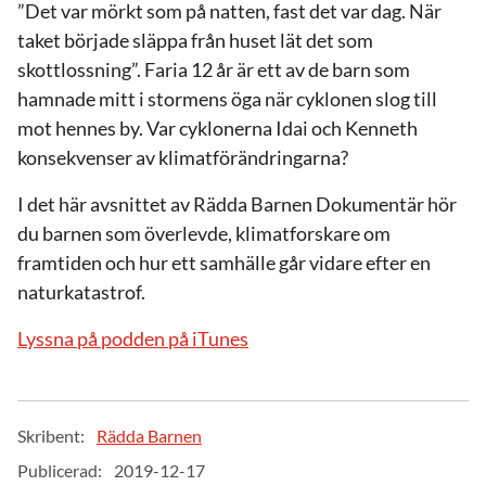
”Det var mörkt som på natten, fast det var dag. När
taket började släppa från huset lät det som
skottlossning”. Faria 12 år är ett av de barn som
hamnade mitt i stormens öga när cyklonen slog till
mot hennes by. Var cyklonerna Idai och Kenneth
konsekvenser av klimatförändringarna?
I det här avsnittet av Rädda Barnen Dokumentär hör
du barnen som överlevde, klimatforskare om
framtiden och hur ett samhälle går vidare efter en
naturkatastrof.
Lyssna på podden på iTunes
Skribent:
Rädda Barnen
Publicerad:
2019-12-17