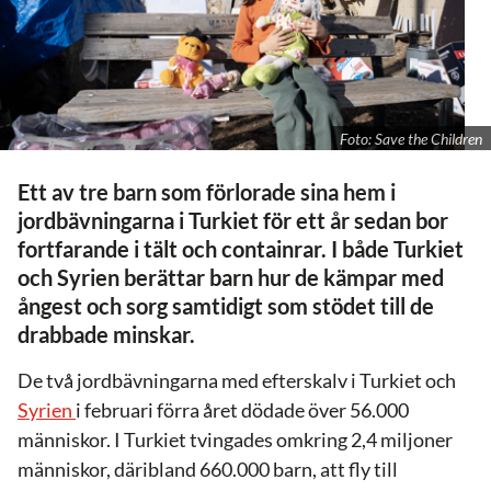
Foto: Save the Children
Ett av tre barn som förlorade sina hem i
jordbävningarna i Turkiet för ett år sedan bor
fortfarande i tält och containrar. I både Turkiet
och Syrien berättar barn hur de kämpar med
ångest och sorg samtidigt som stödet till de
drabbade minskar.
De två jordbävningarna med efterskalv i Turkiet och
Syrien
i februari förra året dödade över 56.000
människor. I Turkiet tvingades omkring 2,4 miljoner
människor, däribland 660.000 barn, att fly till