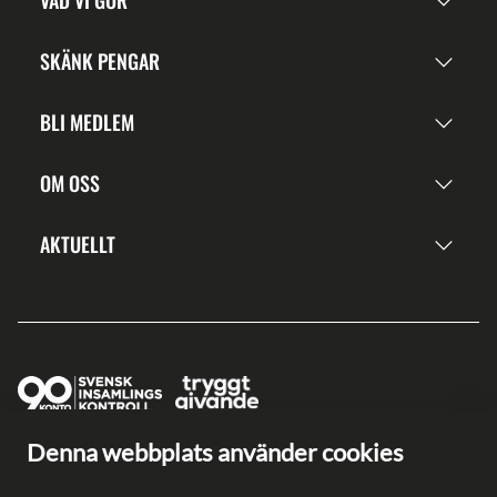
VAD VI GÖR
SKÄNK PENGAR
BLI MEDLEM
OM OSS
AKTUELLT
Denna webbplats använder cookies
Ge en gåva direkt
Swish: 902 0033