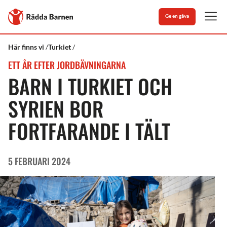
Stäng
Till
Ge en gåva
Rädda
Men
Barnens
startsida
Rädda
Vad
Ett
Här finns vi
Turkiet
Barnen
vi
år
ETT ÅR EFTER JORDBÄVNINGARNA
gör
efter
jordbävningarna
BARN I TURKIET OCH
i
Turkiet
SYRIEN BOR
och
Syrien
FORTFARANDE I TÄLT
5 FEBRUARI 2024