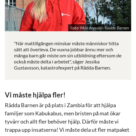
Foto: Moa Arevald /Radda Barnen
"När mattillgången minskar måste människor hitta
sätt att överleva. De vuxna jobbar ännu mer och
många barn går miste om sin utbildning eftersom de
också måste delta i arbetet", säger Jessika
Gustavsson, katastrofexpert på Rädda Barnen.
Vi måste hjälpa fler!
Rädda Barnen är på plats i Zambia för att hjälpa
familjer som Kabukabus, men bristen på mat ökar
tyvärr och allt fler behöver hjälp. Därför måste vi
trappa upp insatserna! Vi måste dela ut fler matpaket