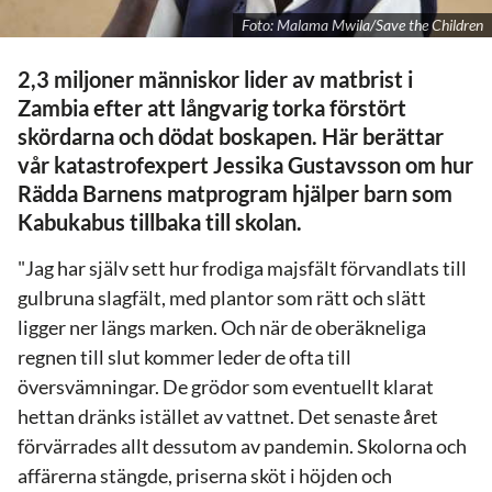
Foto: Malama Mwila/Save the Children
2,3 miljoner människor lider av matbrist i
Zambia efter att långvarig torka förstört
skördarna och dödat boskapen. Här berättar
vår katastrofexpert Jessika Gustavsson om hur
Rädda Barnens matprogram hjälper barn som
Kabukabus tillbaka till skolan.
"Jag har själv sett hur frodiga majsfält förvandlats till
gulbruna slagfält, med plantor som rätt och slätt
ligger ner längs marken. Och när de oberäkneliga
regnen till slut kommer leder de ofta till
översvämningar. De grödor som eventuellt klarat
hettan dränks istället av vattnet. Det senaste året
förvärrades allt dessutom av pandemin. Skolorna och
affärerna stängde, priserna sköt i höjden och