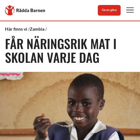
Stäng
Till
Ge en gåva
Rädda
Men
Barnens
startsida
Rädda
Vad
Får
Här finns vi
Zambia
Barnen
vi
näringsrik
FÅR NÄRINGSRIK MAT I
gör
mat
i
skolan
SKOLAN VARJE DAG
varje
dag