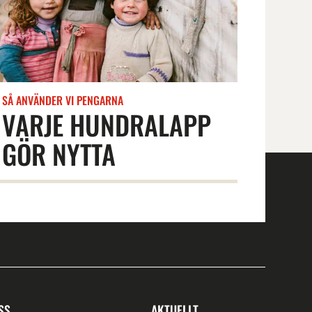
SÅ ANVÄNDER VI PENGARNA
VARJE HUNDRALAPP
GÖR NYTTA
SS
AKTUELLT