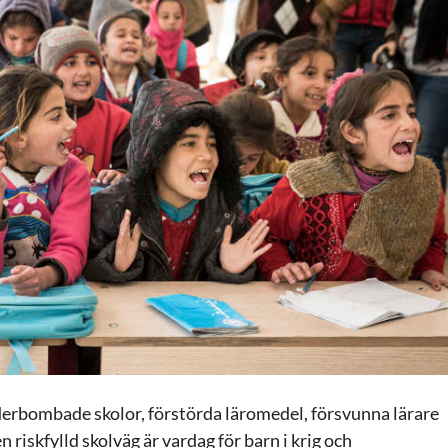
erbombade skolor, förstörda läromedel, försvunna lärare
n riskfylld skolväg är vardag för barn i krig och