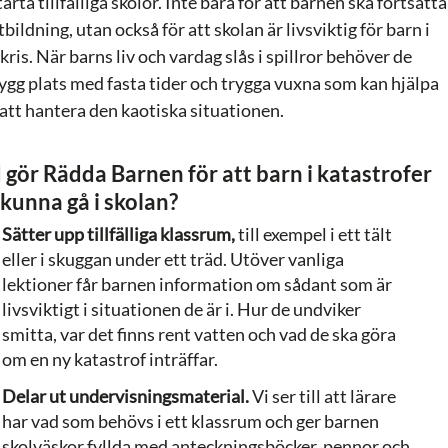
tarta tillfälliga skolor. Inte bara för att barnen ska fortsätta
tbildning, utan också för att skolan är livsviktig för barn i
kris. När barns liv och vardag slås i spillror behöver de
rygg plats med fasta tider och trygga vuxna som kan hjälpa
att hantera den kaotiska situationen.
 gör Rädda Barnen för att barn i katastrofer
 kunna gå i skolan?
Sätter upp tillfälliga klassrum,
till exempel i ett tält
eller i skuggan under ett träd. Utöver vanliga
lektioner får barnen information om sådant som är
livsviktigt i situationen de är i. Hur de undviker
smitta, var det finns rent vatten och vad de ska göra
om en ny katastrof inträffar.
Delar ut undervisningsmaterial.
Vi ser till att lärare
har vad som behövs i ett klassrum och ger barnen
skolväskor fyllda med anteckningsböcker, pennor och