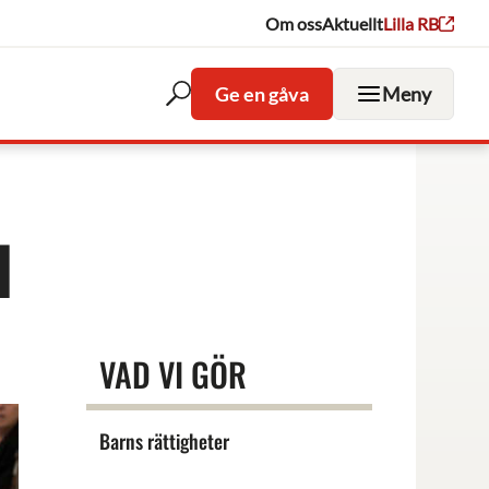
Om oss
Aktuellt
Lilla RB
Ge en gåva
Meny
Öppna
sökfältet
I
VAD VI GÖR
Barns rättigheter