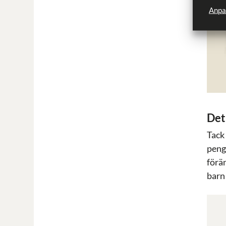
Anpa
Det
Tack
peng
förän
barn