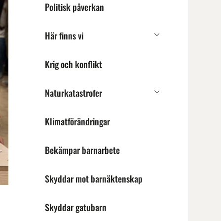
Politisk påverkan
Här finns vi
Undermeny
för
Här
Krig och konflikt
finns
vi
Naturkatastrofer
Undermeny
för
Naturkatastrofer
Klimatförändringar
Bekämpar barnarbete
Skyddar mot barnäktenskap
Skyddar gatubarn