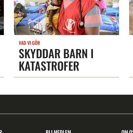
VAD VI GÖR
SKYDDAR BARN I
KATASTROFER
R
BLI MEDLEM
OM O