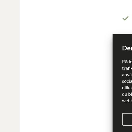
Den
Rädd
trafi
använ
soci
olika
du b
webbp