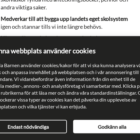
andra viktiga saker.
Medverkar till att bygga upp landets eget skolsystem
igen och stannar tills vi inte längre behövs.
Kämpar för att skolan ska vara en fredad zon.
Vi arbetar kontinuerligt med påverkan för att
na webbplats använder cookies
stridande parter ska förbinda sig till att skolor ska
vara fredade zoner.
a Barnen använder cookies/kakor för att vi ska kunna analysera v
k och anpassa innehållet på webbplatsen och i vår annonsering till
dare. Vi vidarebefordrar även information från din enhet till de
ala medier-, annons- och analysföretag vi samarbetar med. Klicka p
 rubrikerna för att läsa mer och ändra våra standardinställningar.
lockerar vissa typer av cookies kan det påverka din upplevelse av
latsen och vilka tjänster vi kan erbjuda.
Endast nödvändiga
Godkänn alla