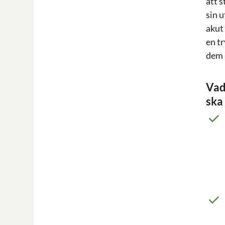
att s
sin u
akut 
en t
dem 
Vad
ska