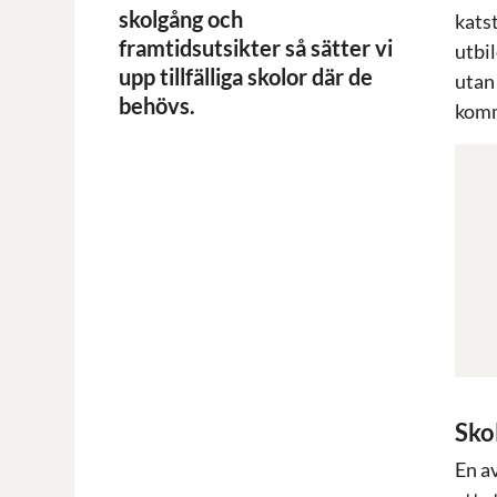
skolgång och
katst
framtidsutsikter så sätter vi
utbil
upp tillfälliga skolor där de
utan 
behövs.
komme
Skol
En a