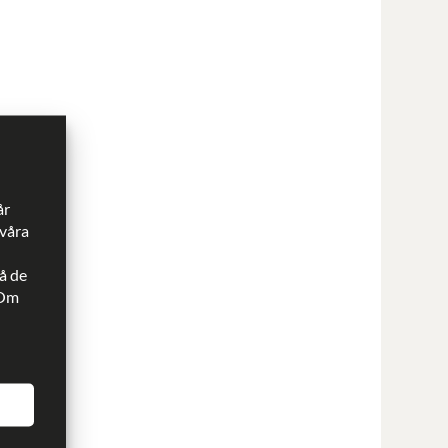
år
 våra
å de
 Om