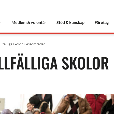
r
Medlem & volontär
Stöd & kunskap
Företag
illfälliga skolor i krisområden
LLFÄLLIGA SKOLOR 
N