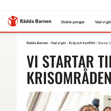
Stäng
Till
Rädda
Skänk pengar
Vad vi gö
Barnens
startsida
Rädda Barnen
Vad vi gör
Krig och konflikt
Startar t
VI STARTAR TI
KRISOMRÅDE