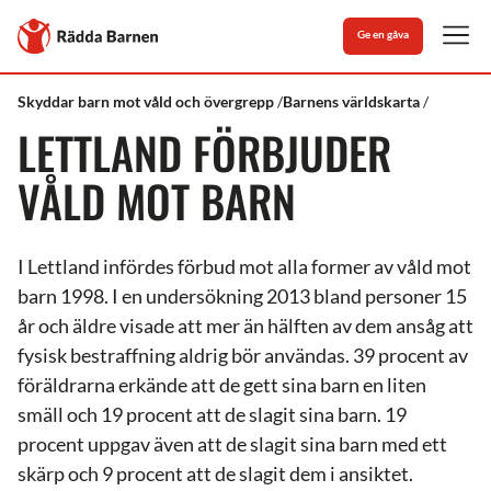
Stäng
Till
Ge en gåva
Rädda
Men
Barnens
startsida
Rädda
Vad
Lettland
Skyddar barn mot våld och övergrepp
Barnens världskarta
Barnen
vi
LETTLAND FÖRBJUDER
gör
VÅLD MOT BARN
I Lettland infördes förbud mot alla former av våld mot
barn 1998. I en undersökning 2013 bland personer 15
år och äldre visade att mer än hälften av dem ansåg att
fysisk bestraffning aldrig bör användas. 39 procent av
föräldrarna erkände att de gett sina barn en liten
smäll och 19 procent att de slagit sina barn. 19
procent uppgav även att de slagit sina barn med ett
skärp och 9 procent att de slagit dem i ansiktet.