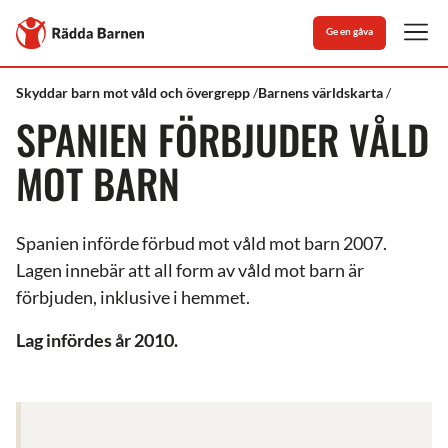
Stäng
Till
Ge en gåva
Rädda
Men
Barnens
startsida
Rädda
Vad
Spanien
Skyddar barn mot våld och övergrepp
Barnens världskarta
Barnen
vi
SPANIEN FÖRBJUDER VÅLD
gör
MOT BARN
Spanien införde förbud mot våld mot barn 2007.
Lagen innebär att all form av våld mot barn är
förbjuden, inklusive i hemmet.
Lag infördes år 2010.