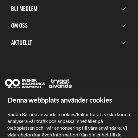
BLI MEDLEM
OM OSS
AKTUELLT
Denna webbplats använder cookies
Ge en gåva direkt
Swish: 902 0033
Rädda Barnen använder cookies/kakor för att vi ska kunna
Plusgiro: 90 2003-3
analysera vår trafik och anpassa innehållet på
Bankgiro: 902-0033
webbplatsen och i vår annonsering till våra användare. Vi
Säkra betalningar med
vidarebefordrar även information från din enhet till de