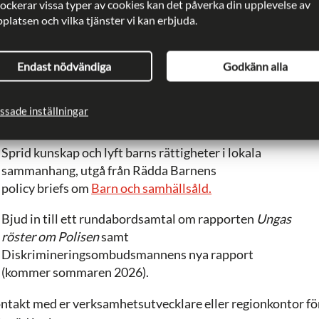
lockerar vissa typer av cookies kan det påverka din upplevelse av
Ta del av rapporten
Rädda Barnens arbete i
latsen och vilka tjänster vi kan erbjuda.
socioekonomiskt eftersatta områden
(kommer under
sommaren).
Endast nödvändiga
Godkänn alla
a till opinion och påverkan
Delta i kampanjer och manifestationer kopplat till
ssade inställningar
sänkt straffbarhetsålder, läs mer i
verktygslåda
n
.
Sprid kunskap och lyft barns rättigheter i lokala
sammanhang, utgå från Rädda Barnens
policy briefs om
Barn och samhällsåld.
Bjud in till ett rundabordsamtal om rapporten
Ungas
röster om Polisen
samt
Diskrimineringsombudsmannens nya rapport
(kommer sommaren 2026).
ontakt med er verksamhetsutvecklare eller regionkontor fö