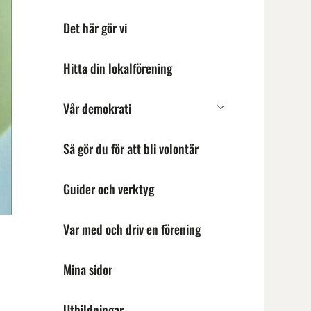
Det här gör vi
Hitta din lokalförening
Vår demokrati
Undermeny
för
Vår
Så gör du för att bli volontär
demokrati
Guider och verktyg
Var med och driv en förening
Mina sidor
Utbildningar