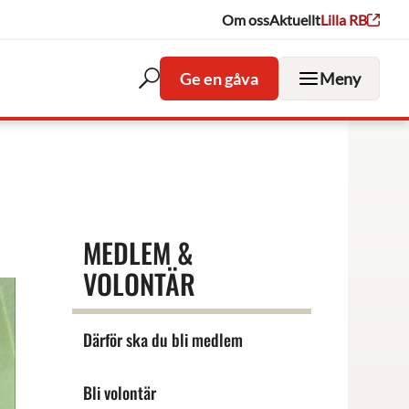
Om oss
Aktuellt
Lilla RB
Ge en gåva
Meny
Öppna
sökfältet
MEDLEM &
VOLONTÄR
Därför ska du bli medlem
Bli volontär