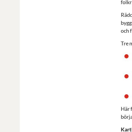
folkr
Rädd
bygg
och f
Tre 
Här 
börj
Kart