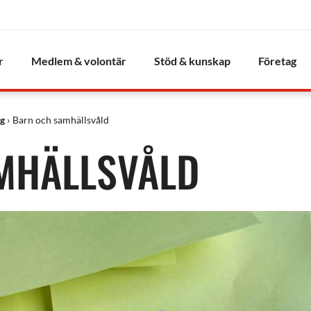
r
Medlem & volontär
Stöd & kunskap
Företag
yg
Barn och samhällsvåld
MHÄLLSVÅLD