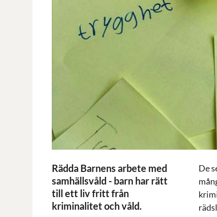
Rädda Barnens arbete med
De s
samhällsvåld - barn har rätt
mång
till ett liv fritt från
krim
kriminalitet och våld.
räds