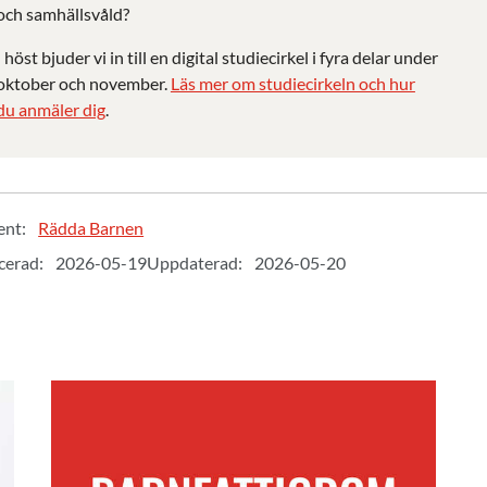
och
samhällsvåld
?
I höst bjuder vi in till en digital studiecirkel i fyra delar
under
oktober och november
.
Läs mer om studiecirkeln och hur
du
anmäler
dig
.
ent:
Rädda Barnen
cerad:
2026-05-19
Uppdaterad:
2026-05-20