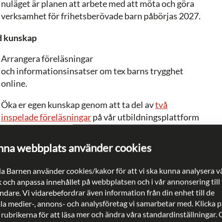
nuläget är planen att arbete med att möta och göra
verksamhet för frihetsberövade barn påbörjas 2027.
d kunskap
Arrangera föreläsningar
och informationsinsatser om tex barns trygghet
online.
Öka er egen kunskap genom att ta del av
två
inspelade föreläsninga
r
på vår utbildningsplattform
(inloggning krävs).
na webbplats använder cookies
lsamhällets roll i det brottsförebyggande arbetet
a Barnen använder cookies/kakor för att vi ska kunna analysera v
verkan och exitprocesser: hur förebygger vi rekryteringen?
k och anpassa innehållet på webbplatsen och i vår annonsering till
dare. Vi vidarebefordrar även information från din enhet till de
Ta del av rapporten
Barns röster om Polisen
(kommer
ala medier-, annons- och analysföretag vi samarbetar med. Klicka p
under maj månad).
 rubrikerna för att läsa mer och ändra våra standardinställningar.