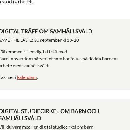
å stöd i arbetet.
DIGITAL TRÄFF OM SAMHÄLLSVÅLD
SAVE THE DATE: 30 september kl 18-20
Välkommen till en digital träff med
Barnkonventionsnätverket som har fokus på Rädda Barnens
arbete med samhällsvåld.
Läs mer i
kalendern
.
DIGITAL STUDIECIRKEL OM BARN OCH
SAMHÄLLSVÅLD
V
ill du vara med
i en
digital
s
tudiecirke
l
om barn