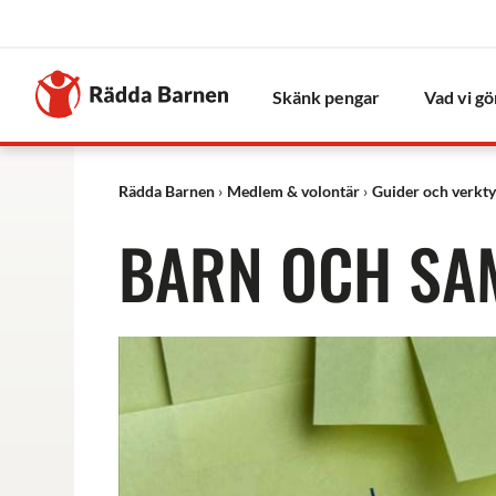
Stäng
Till
Rädda
Skänk pengar
Vad vi gö
Barnens
startsida
Rädda Barnen
Medlem & volontär
Guider och verkt
BARN OCH SA