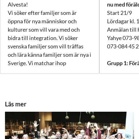
Alvesta!
nu med föräl
Vi söker efter familjer som är
Start 21/9
öppna för nya människor och
Lördagar kl. 
kulturer som vill vara med och
Anmälan till
bidra till integration. Vi söker
Yahye 073-985
svenska familjer som vill träffas
073-084 45 2
och lära känna familjer som är nya i
Sverige. Vi matchar ihop
Grupp 1: Fö
familjerna utifrån
Barn från 2-c
familjekonstellation, ålder och
(Barn 2-7 år
intressen. Integration är viktigt för
föräldrar)
att skapa trygghet, minska
Plats: Prästä
Läs mer
utanförskap och bilda gemenskap
bland människor från olika
Grupp 2: DO
kulturer.
Barn från ca 
Läs mer och anmäl dig
Välkommen at
här:
www.familjekompis.nu
sporter till