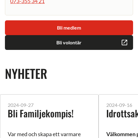
073-355 34 21
Bli medlem
Bli volontär
NYHETER
2024-09-27
2024-09-16
Bli Familjekompis!
Idrottsak
Var med och skapa ett varmare
Välkommen p