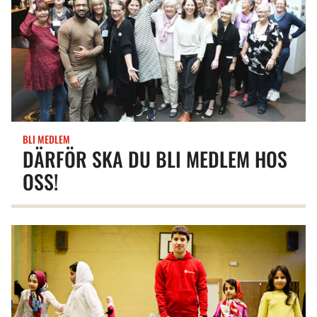
ledare.
Plats: Prästä
Grupp 3: För
Medan barnen 
pappor och 
välkomna på 
BLI MEDLEM
samhällsinfo
DÄRFÖR SKA DU BLI MEDLEM HOS
Plats: Kyrksk
OSS!
tillsammans f