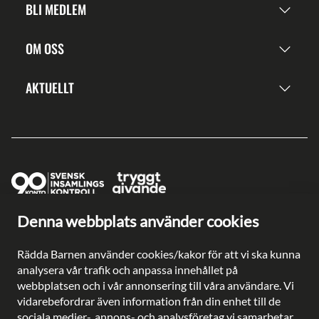
BLI MEDLEM
OM OSS
AKTUELLT
Denna webbplats använder cookies
Ge en gåva direkt
Swish: 902 0033
Rädda Barnen använder cookies/kakor för att vi ska kunna
Plusgiro: 90 2003-3
analysera vår trafik och anpassa innehållet på
Bankgiro: 902-0033
webbplatsen och i vår annonsering till våra användare. Vi
Säkra betalningar med
vidarebefordrar även information från din enhet till de
sociala medier-, annons- och analysföretag vi samarbetar