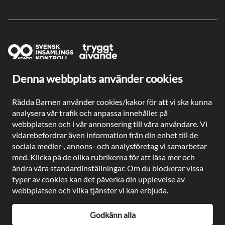
Denna webbplats använder cookies
Ge en gåva direkt
Swish: 902 0033
Rädda Barnen använder cookies/kakor för att vi ska kunna
Plusgiro: 90 2003-3
analysera vår trafik och anpassa innehållet på
Bankgiro: 902-0033
webbplatsen och i vår annonsering till våra användare. Vi
Säkra betalningar med
vidarebefordrar även information från din enhet till de
sociala medier-, annons- och analysföretag vi samarbetar
med. Klicka på de olika rubrikerna för att läsa mer och
ändra våra standardinställningar. Om du blockerar vissa
typer av cookies kan det påverka din upplevelse av
Besöksadress: Gustavslundsvägen 141, Bromma
webbplatsen och vilka tjänster vi kan erbjuda.
Postadress: Rädda Barnen, 107 88 Stockholm
Telefon:
08-698 90 00
Godkänn alla
E-post:
kundservice@rb.se