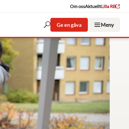
Om oss
Aktuellt
Lilla RB
Ge en gåva
Meny
Öppna
sökfältet