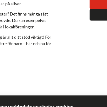
as på allvar.
eter? Det finns många sätt
Skövde. Du kan exempelvis
r i lokalföreningen.
är allt ditt stöd viktigt! För
ttre för barn – här och nu för
na webbplats använder cookies