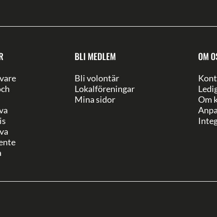
R
BLI MEDLEM
OM O
vare
Bli volontär
Kont
och
Lokalföreningar
Ledi
Mina sidor
Om k
va
Anpa
is
Integ
va
ente
a