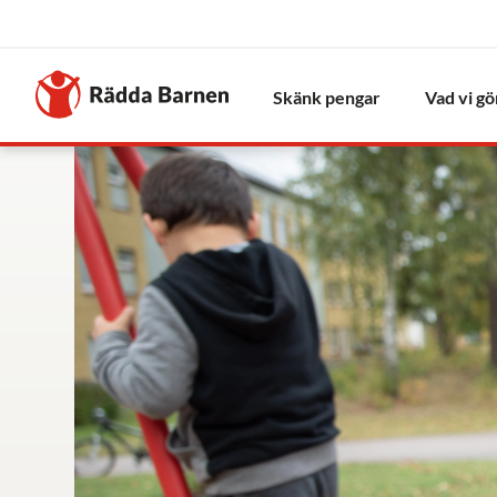
Stäng
Till
Rädda
Skänk pengar
Vad vi gö
Barnens
startsida