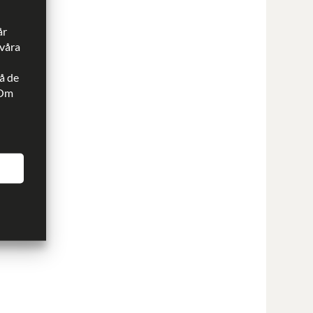
år
 våra
å de
 Om