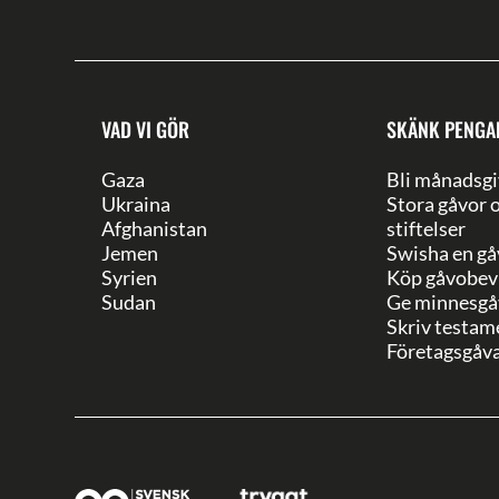
VAD VI GÖR
SKÄNK PENGA
Gaza
Bli månadsgi
Ukraina
Stora gåvor 
Afghanistan
stiftelser
Jemen
Swisha en gå
Syrien
Köp gåvobev
Sudan
Ge minnesgå
Skriv testam
Företagsgåv