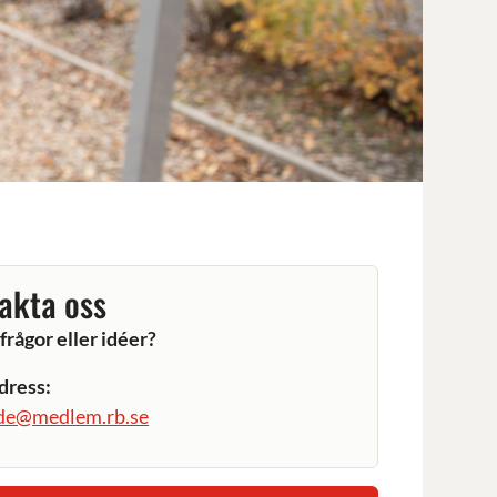
akta oss
frågor eller idéer?
dress:
vde@medlem.rb.se