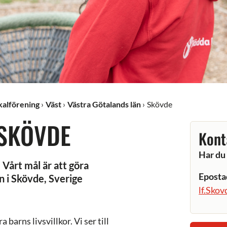
okalförening
Väst
Västra Götalands län
Skövde
 SKÖVDE
Kont
Har du 
Vårt mål är att göra
Eposta
n i Skövde, Sverige
lf.Sko
barns livsvillkor. Vi ser till