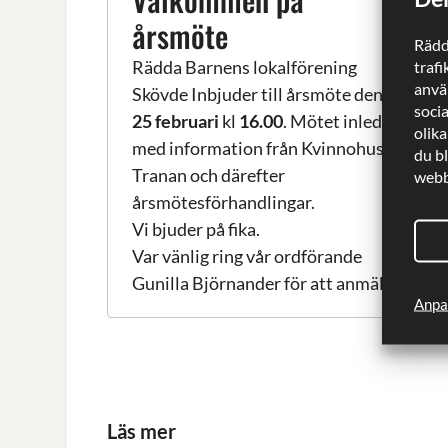
årsmöte
Rädd
Rädda Barnens lokalförening
trafi
använ
Skövde Inbjuder till årsmöte den
soci
25 februari
kl
16.00
. Mötet inleds
olika
med information från Kvinnohuset
du b
Tranan och därefter
webbp
årsmötesförhandlingar.
Vi bjuder på fika.
Var vänlig ring vår ordförande
Gunilla Björnander för att anmäla
Anpa
dig, tel 072-38 44 18
senast 20
februari
.
Plats: Trygghetsboende
BAGAREN Matsalen.
Läs mer