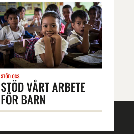
STÖD OSS
STÖD VÅRT ARBETE
FÖR BARN