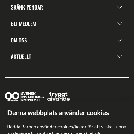
SKÄNK PENGAR
BLI MEDLEM
OM OSS
AKTUELLT
Denna webbplats använder cookies
Ge en gåva direkt
Swish: 902 0033
Rädda Barnen använder cookies/kakor för att vi ska kunna
Plusgiro: 90 2003-3
analysera vår trafik och anpassa innehållet på
Bankgiro: 902-0033