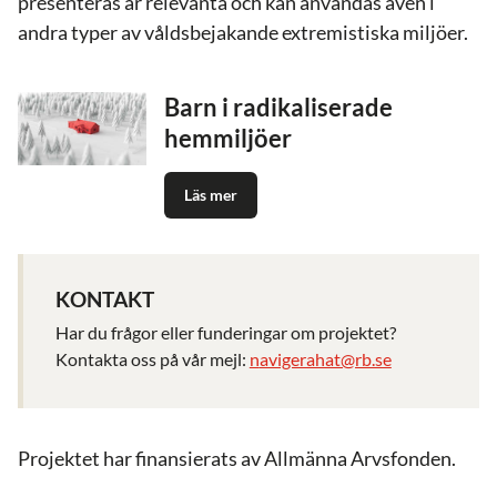
presenteras är relevanta och kan användas även i
andra typer av våldsbejakande extremistiska miljöer.
Barn i radikaliserade
hemmiljöer
Läs mer
KONTAKT
Har du frågor eller funderingar om projektet?
Kontakta oss på vår mejl:
n
avigerahat@rb.se
Projektet har finansierats av Allmänna Arvsfonden.