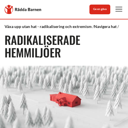
Stäng
Till
Ge en gåva
Rädda
Men
Barnens
startsida
Rädda
Stöd
Rekommendationer
Växa upp utan hat - radikalisering och extremism
Navigera hat
Barnen
&
barn
RADIKALISERADE
kunskap
i
familj
HEMMILJÖER