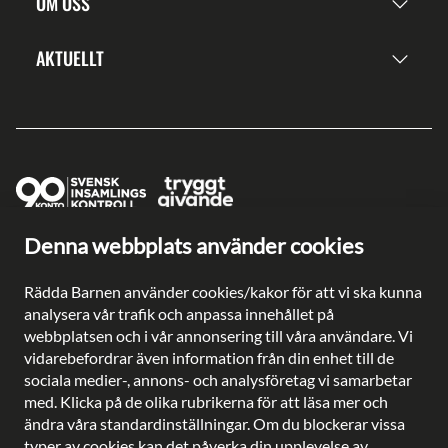
OM OSS
AKTUELLT
Denna webbplats använder cookies
Ge en gåva direkt
Swish: 902 0033
Rädda Barnen använder cookies/kakor för att vi ska kunna
Plusgiro: 90 2003-3
analysera vår trafik och anpassa innehållet på
Bankgiro: 902-0033
webbplatsen och i vår annonsering till våra användare. Vi
Säkra betalningar med
vidarebefordrar även information från din enhet till de
sociala medier-, annons- och analysföretag vi samarbetar
med. Klicka på de olika rubrikerna för att läsa mer och
ändra våra standardinställningar. Om du blockerar vissa
typer av cookies kan det påverka din upplevelse av