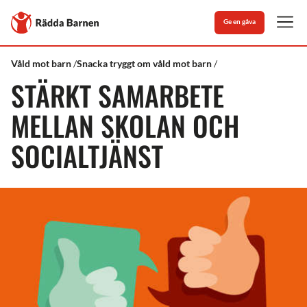
Stäng
Till
Ge en gåva
Rädda
Men
Barnens
startsida
Rädda
Stöd
Stärkt
Våld mot barn
Snacka tryggt om våld mot barn
Barnen
&
samarbete
STÄRKT SAMARBETE
kunskap
mellan
skolan
och
MELLAN SKOLAN OCH
socialtjänst
SOCIALTJÄNST