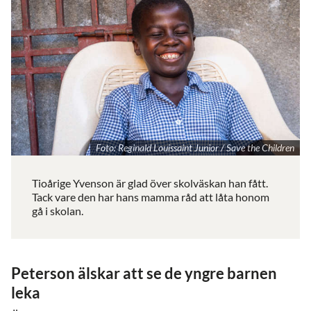
Foto: Reginald Louissaint Junior / Save the Children
Tioårige Yvenson är glad över skolväskan han fått.
Tack vare den har hans mamma råd att låta honom
gå i skolan.
Peterson älskar att se de yngre barnen
leka