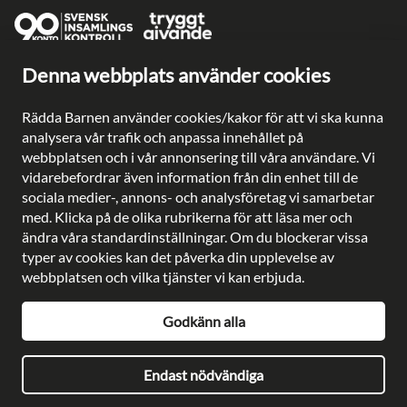
Denna webbplats använder cookies
Ge en gåva direkt
Swish: 902 0033
Rädda Barnen använder cookies/kakor för att vi ska kunna
Plusgiro: 90 2003-3
analysera vår trafik och anpassa innehållet på
Bankgiro: 902-0033
webbplatsen och i vår annonsering till våra användare. Vi
Säkra betalningar med
vidarebefordrar även information från din enhet till de
sociala medier-, annons- och analysföretag vi samarbetar
med. Klicka på de olika rubrikerna för att läsa mer och
ändra våra standardinställningar. Om du blockerar vissa
typer av cookies kan det påverka din upplevelse av
Besöksadress: Gustavslundsvägen 141, Bromma
webbplatsen och vilka tjänster vi kan erbjuda.
Postadress: Rädda Barnen, 107 88 Stockholm
Telefon:
08-698 90 00
Godkänn alla
E-post:
kundservice@rb.se
Org. nr: 802002-8638
Endast nödvändiga