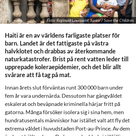
Foto: Reginald Louissaint Junior / Save the Children
Haiti är en av världens farligaste platser för
barn. Landet är det fattigaste på västra
halvklotet och drabbas av återkommande
naturkatastrofer. Brist på rent vatten leder till
upprepade koleraepidemier, och det blir allt
svårare att få tag på mat.
Innan årets slut förväntas runt 300 000 barn under
fem år vara undernärda. Dessutom har gängvåldet
eskalerat och beväpnade kriminella härjar fritt på
gatorna. Många försöker isolera sig i sina hem, men
hundratusentals människor har istället valt att fly det
extrema våldet i huvudstaden Port-au-Prince. Av dem