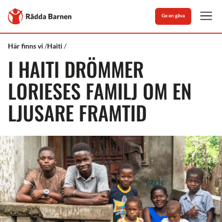
Stäng
Till
Ge en gåva
Rädda
Men
Barnens
startsida
Rädda
Vad
I
Här finns vi
Haiti
Barnen
vi
Haiti
I HAITI DRÖMMER
gör
drömmer
Lorieses
familj
LORIESES FAMILJ OM EN
om
en
LJUSARE FRAMTID
ljusare
framtid