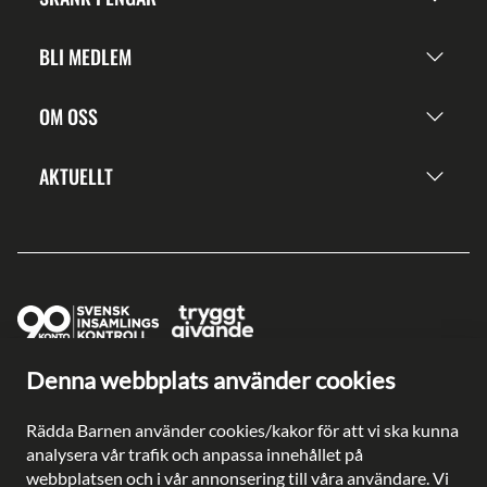
BLI MEDLEM
OM OSS
AKTUELLT
Denna webbplats använder cookies
Ge en gåva direkt
Swish: 902 0033
Rädda Barnen använder cookies/kakor för att vi ska kunna
Plusgiro: 90 2003-3
analysera vår trafik och anpassa innehållet på
Bankgiro: 902-0033
webbplatsen och i vår annonsering till våra användare. Vi