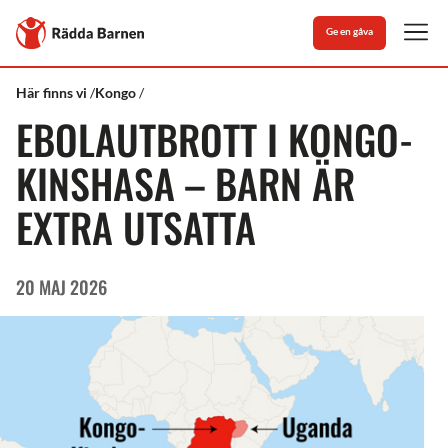
Stäng
Till
Ge en gåva
Rädda
Men
Barnens
startsida
Rädda
Vad
Akut
Här finns vi
Kongo
Barnen
vi
läge:
EBOLAUTBROTT I KONGO-
gör
Ebolautbrott
i
Kongo-
KINSHASA – BARN ÄR
Kinshasa
EXTRA UTSATTA
20 MAJ 2026