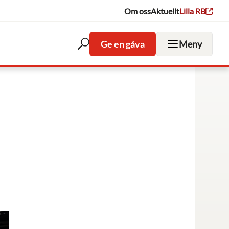
Om oss
Aktuellt
Lilla RB
Ge en gåva
Meny
Öppna
sökfältet