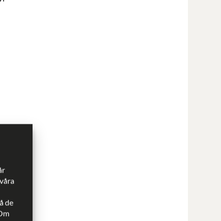
,
år
 våra
å de
 Om