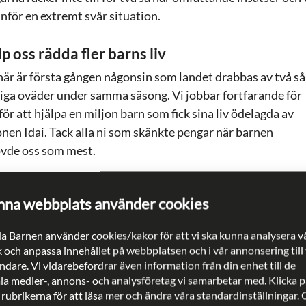
inför en extremt svår situation.
lp oss rädda fler barns liv
här är första gången någonsin som landet drabbas av två så
tiga oväder under samma säsong. Vi jobbar fortfarande för
 för att hjälpa en miljon barn som fick sina liv ödelagda av
onen Idai. Tack alla ni som skänkte pengar när barnen
vde oss som mest.
åste vi hjälpas åt igen för att kunna trappa upp insatserna
 till fler platser och rädda ännu fler barns liv. Ditt bidrag är
na webbplats använder cookies
nödvändigt.
a Barnen använder cookies/kakor för att vi ska kunna analysera v
k och anpassa innehållet på webbplatsen och i vår annonsering till
dare. Vi vidarebefordrar även information från din enhet till de
ala medier-, annons- och analysföretag vi samarbetar med. Klicka p
 rubrikerna för att läsa mer och ändra våra standardinställningar.