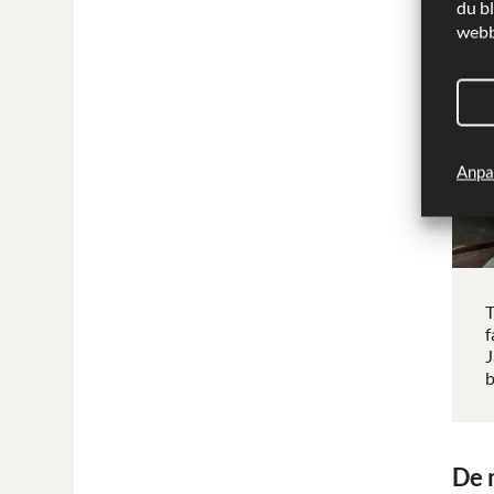
du b
webbp
Anpa
T
f
J
b
De 