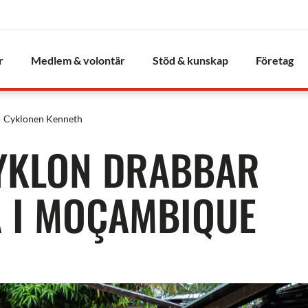
r
Medlem & volontär
Stöd & kunskap
Företag
Cyklonen Kenneth
CYKLON DRABBAR
A I MOÇAMBIQUE