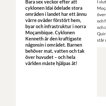
Bara sex veckor efter att
I sl
cyklonen Idai ödelade stora
Moça
områden i landet har ett ännu
över
värre oväder förstört hem,
och 
byar och infrastruktur i norra
och 
Moçambique. Cyklonen
Quir
Kenneth är den kraftigaste
står
någonsin i området. Barnen
behöver mat, vatten och tak
över huvudet – och hela
världen måste hjälpas åt!