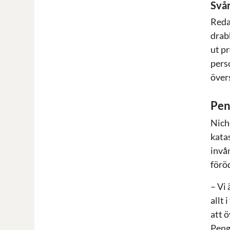
Svår
Reda
drab
ut p
pers
övers
Pen
Nich
kata
invå
förö
– Vi 
allt
att 
Penga