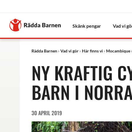
Stäng
Till
Rädda
Skänk pengar
Vad vi gö
Barnens
startsida
Rädda Barnen
Vad vi gör
Här finns vi
Mocambique
NY KRAFTIG 
BARN I NORR
30 APRIL 2019