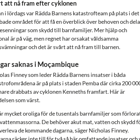
t att nå fram efter cyklonen
n i lördags var Rädda Barnens katastrofteam på plats i det
bade området för att få en överblick över behoven och del
resenningar som skydd till barnfamiljer. Mer hjälp och
onal är på väg, men regnet har orsakat våldsamma
vämningar och det är svårt att nå fram till barnen.
gar saknas i Moçambique
olas Finney som leder Rädda Barnens insatser i båda
strofområdena är på plats i staden Pemba där cirka 200 00
nare drabbats av cyklonen Kenneths framfart. Här är
delsen som värst.
är mycket oroliga för de tusentals barnfamiljer som förlora
 i vattenmassorna. De behöver akut mat, vatten och skydd f
överleva de kommande dagarna, säger Nicholas Finney.
rna räcker inte till för två så här omfattande insatser och 