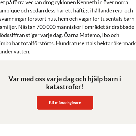
utet på förra veckan drog cyklonen Kenneth in över norra
mbique och sedan dess har ett häftigt ihållande regn och
svämningar förstört hus, hem och vägar för tusentals barn
familjer. Nästan 700 000 människor i området är drabbade
dödssiffran stiger varje dag. Öarna Matemo, Ibo och
imba har totalförstörts. Hundratusentals hektar åkermark
 under vatten.
Var med oss varje dag och hjälp barn i
katastrofer!
Bli månadsgivare