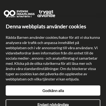
Denna webbplats använder cookies
Ge en gåva direkt
Swish: 902 0033
Rädda Barnen använder cookies/kakor för att vi ska kunna
Plusgiro: 90 2003-3
analysera vår trafik och anpassa innehållet på
Bankgiro: 902-0033
webbplatsen och i vår annonsering till våra användare. Vi
Säkra betalningar med
vidarebefordrar även information från din enhet till de
sociala medier-, annons- och analysföretag vi samarbetar
med. Klicka på de olika rubrikerna för att läsa mer och
ändra våra standardinställningar. Om du blockerar vissa
typer av cookies kan det påverka din upplevelse av
Besöksadress: Gustavslundsvägen 141, Bromma
webbplatsen och vilka tjänster vi kan erbjuda.
Postadress: Rädda Barnen, 107 88 Stockholm
Telefon:
08-698 90 00
Godkänn alla
E-post:
kundservice@rb.se
Org. nr: 802002-8638
Endast nödvändiga