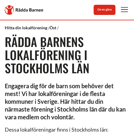
Stäng
Till
Ge en gåva
Rädda
Men
Barnens
startsida
Rädda
Medlem
Stockholms
Hitta din lokalförening
Öst
Barnen
&
län
RÄDDA BARNENS
volontär
LOKALFÖRENING I
STOCKHOLMS LÄN
Engagera dig för de barn som behöver det
mest! Vi har lokalföreningar i de flesta
kommuner i Sverige. Här hittar du din
närmaste förening i Stockholms län där du kan
vara medlem och volontär.
Dessa lokalföreningar finns i Stockholms län: