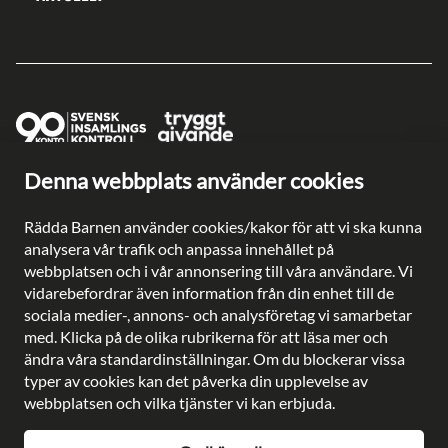
Denna webbplats använder cookies
Ge en gåva direkt
Swish: 902 0033
Rädda Barnen använder cookies/kakor för att vi ska kunna
Plusgiro: 90 2003-3
analysera vår trafik och anpassa innehållet på
Bankgiro: 902-0033
webbplatsen och i vår annonsering till våra användare. Vi
Säkra betalningar med
vidarebefordrar även information från din enhet till de
sociala medier-, annons- och analysföretag vi samarbetar
med. Klicka på de olika rubrikerna för att läsa mer och
ändra våra standardinställningar. Om du blockerar vissa
typer av cookies kan det påverka din upplevelse av
Besöksadress: Gustavslundsvägen 141, Bromma
webbplatsen och vilka tjänster vi kan erbjuda.
Postadress: Rädda Barnen, 107 88 Stockholm
Telefon:
08-698 90 00